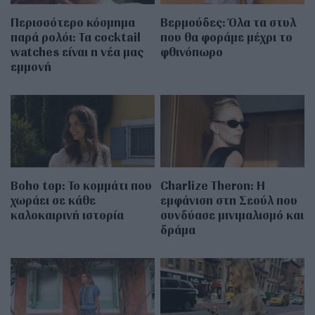
Περισσότερο κόσμημα
Βερμούδες: Όλα τα στυλ
παρά ρολόι: Τα cocktail
που θα φοράμε μέχρι το
watches είναι η νέα μας
φθινόπωρο
εμμονή
Boho top: Το κομμάτι που
Charlize Theron: Η
χωράει σε κάθε
εμφάνιση στη Σεούλ που
καλοκαιρινή ιστορία
συνδύασε μινιμαλισμό και
δράμα