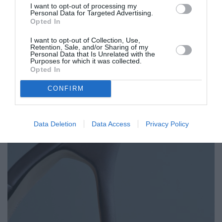
χειροποίητη δεξιοτεχνία. Είναι τα ίδια ακριβώς
I want to opt-out of processing my
Personal Data for Targeted Advertising.
στοιχεία που χαρακτηρίζουν τη δημιουργική
Opted In
προσέγγιση του Creative Director του Balenciaga,
I want to opt-out of Collection, Use,
Pierpaolo Piccioli, ο οποίος αντλεί διαχρονικά
Retention, Sale, and/or Sharing of my
Personal Data that Is Unrelated with the
έμπνευση από την κληρονομιά του Cristóbal
Purposes for which it was collected.
Opted In
Balenciaga.
CONFIRM
Data Deletion
Data Access
Privacy Policy