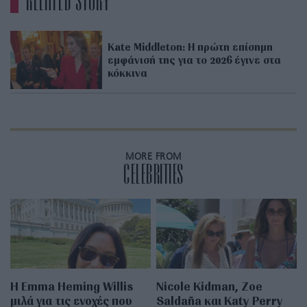
RELATED STORY
Kate Middleton: Η πρώτη επίσημη
εμφάνισή της για το 2026 έγινε στα
κόκκινα
MORE FROM
CELEBRITIES
H Emma Heming Willis
Nicole Kidman, Zoe
μιλά για τις ενοχές που
Saldaña και Katy Perry