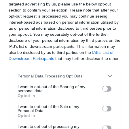
να φόρεσε μια custom εκδοχή, με πιο στενή και
targeted advertising by us, please use the below opt-out
μακριά πλισέ γραμμή.
section to confirm your selection. Please note that after your
opt-out request is processed you may continue seeing
interest-based ads based on personal information utilized by
Το look προσαρμόστηκε ακόμη περισσότερο στις
us or personal information disclosed to third parties prior to
αισθητικές της προτιμήσεις χάρη στη ζώνη
your opt-out. You may separately opt-out of the further
αντικαθιστώντας τη μαύρη που συνοδεύει το
disclosure of your personal information by third parties on the
IAB’s list of downstream participants. This information may
φόρεμα με μια λευκή, δίνοντας πιο φωτεινό και
also be disclosed by us to third parties on the
IAB’s List of
refined χαρακτήρα στο σύνολο.
Downstream Participants
that may further disclose it to other
third parties.
Personal Data Processing Opt Outs
I want to opt-out of the Sharing of my
personal data.
Opted In
I want to opt-out of the Sale of my
Personal Data.
Opted In
I want to opt-out of processing my