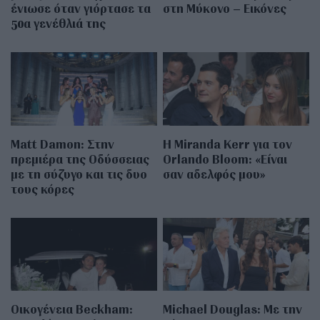
ένιωσε όταν γιόρτασε τα
στη Μύκονο – Εικόνες
50α γενέθλιά της
Matt Damon: Στην
Η Miranda Kerr για τον
πρεμιέρα της Οδύσσειας
Orlando Bloom: «Είναι
με τη σύζυγο και τις δυο
σαν αδελφός μου»
τους κόρες
Οικογένεια Beckham:
Michael Douglas: Με την