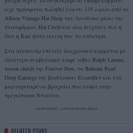
μαύρο δίχτυ. Το συγκεκριμένο vintage κομμάτι
είχε πρόσφατα πωληθεί έναντι 135 λιρών από το
Albion Vintage Hat Shop του Λονδίνου μέσω της
πλατφόρμας Hat Circle και όλα δείχνουν πως η
ίδια η Κate ήταν εκείνη που το απέκτησε.
Στα αξεσουάρ επέλεξε διαχρονικά κομμάτια με
ιδιαίτερο συμβολισμό: καφέ γόβες Ralph Lauren,
woven clutch της Forever New, τα Bahrain Pearl
Drop Earrings της βασίλισσας Ελισάβετ και ένα
μαργαριταρένιο βραχιόλι που ανήκε στην
πριγκίπισσα Νταϊάνα.
ADVERTISEMENT - CONTINUE READING BELOW