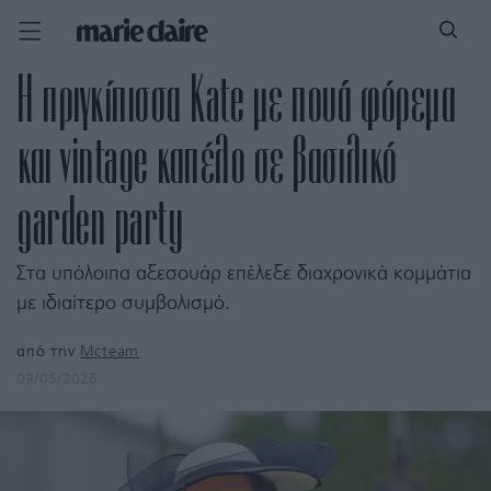
Η πριγκίπισσα Κate με πουά φόρεμα
και vintage καπέλο σε βασιλικό
garden party
Στα υπόλοιπα αξεσουάρ επέλεξε διαχρονικά κομμάτια
με ιδιαίτερο συμβολισμό.
από την
Mcteam
09/05/2026