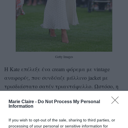
Getty Images
Η Κate επέλεξε ένα cream φόρεμα με vintage
αναφορές, που συνδύαζε μάλλινο jacket με
τρισδιάστατο σατέν τριαντάφυλλο. Ωστόσο, η
δική της εκδοχή διέφερε αισθητά από το σχέδιο
Marie Claire -
Do Not Process My Personal
των 750 δολαρίων που διατίθεται στην αγορά.
Information
Ενώ το original φόρεμα του Self-Portrait διαθέτει
πλούσια σατέν φούστα, η πριγκίπισσα φαίνεται
If you wish to opt-out of the sale, sharing to third parties, or
processing of your personal or sensitive information for