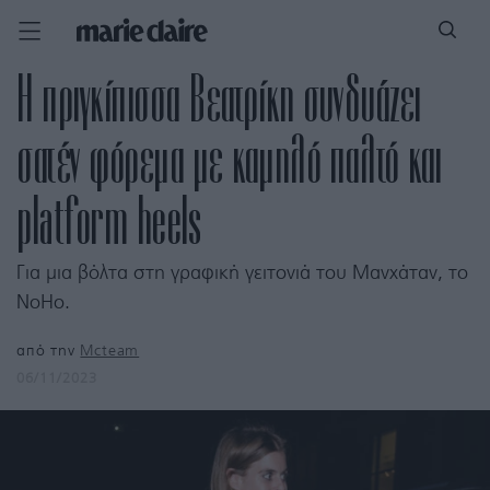
Η πριγκίπισσα Βεατρίκη συνδυάζει
σατέν φόρεμα με καμηλό παλτό και
platform heels
Για μια βόλτα στη γραφική γειτονιά του Μανχάταν, το
NoHo.
από την
Mcteam
06/11/2023