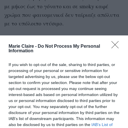
με μήκος έως το γόνατο και σε smoky καφέ
χρώμα που φαινομενικά δεν ταίριαζε απόλυτα
με το υπόλοιπο ντύσιμο.
Κι όμως ο συνδυασμός είχε πραγματική επιτυχία
με την οποία η πριγκίπισσα Βεατρίκη ανέδειξε
Marie Claire -
Do Not Process My Personal
Information
το καμηλό παλτό ως ένα από εκείνα τα ρούχα
που δεν αποτυγχάνουν ούτε απογοητεύουν όσα
If you wish to opt-out of the sale, sharing to third parties, or
processing of your personal or sensitive information for
χρόνια κι αν περάσουν.
targeted advertising by us, please use the below opt-out
section to confirm your selection. Please note that after your
opt-out request is processed you may continue seeing
interest-based ads based on personal information utilized by
us or personal information disclosed to third parties prior to
your opt-out. You may separately opt-out of the further
disclosure of your personal information by third parties on the
IAB’s list of downstream participants. This information may
also be disclosed by us to third parties on the
IAB’s List of