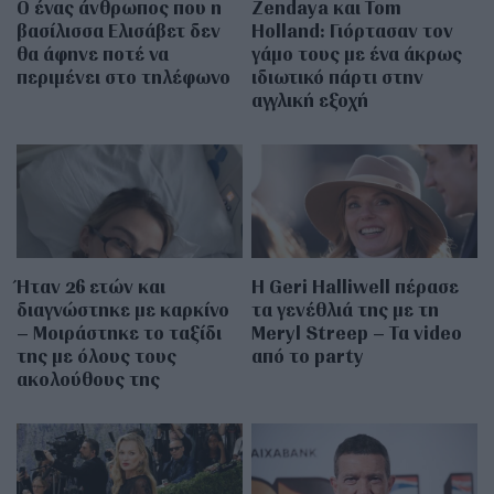
Ο ένας άνθρωπος που η
Zendaya και Tom
βασίλισσα Ελισάβετ δεν
Holland: Γιόρτασαν τον
θα άφηνε ποτέ να
γάμο τους με ένα άκρως
περιμένει στο τηλέφωνο
ιδιωτικό πάρτι στην
αγγλική εξοχή
Ήταν 26 ετών και
Η Geri Halliwell πέρασε
διαγνώστηκε με καρκίνο
τα γενέθλιά της με τη
– Μοιράστηκε το ταξίδι
Meryl Streep – Τα video
της με όλους τους
από το party
ακολούθους της