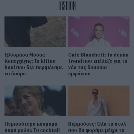
FASHION
Εβδομάδα Μόδας
Cate Blanchett: Το denim
Κοπεγχάγης: Το kitten
trend που επέλεξε για τη
heel που δεν περιμέναμε
νέα της δημόσια
να δούμε
εμφάνιση
Περισσότερο κόσμημα
Βερμούδες: Όλα τα στυλ
παρά ρολόι: Τα cocktail
που θα φοράμε μέχρι το