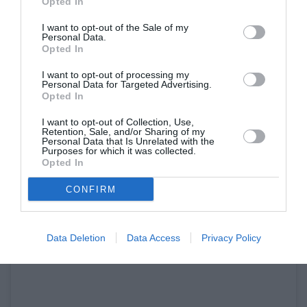
Opted In
I want to opt-out of the Sale of my
Personal Data.
Opted In
A post shared by Hailey Rhode Baldwin Bieber (@haileybieber)
I want to opt-out of processing my
Personal Data for Targeted Advertising.
Opted In
Ντραπέ μαγιό
I want to opt-out of Collection, Use,
Retention, Sale, and/or Sharing of my
Personal Data that Is Unrelated with the
Purposes for which it was collected.
Το ντραπέ μαγιό δημιουργεί ένα εφέ «επίπεδης
Opted In
κοιλιάς», σμιλεύοντας τη σιλουέτα στα
CONFIRM
ολόσωμα σχέδια.
Data Deletion
Data Access
Privacy Policy