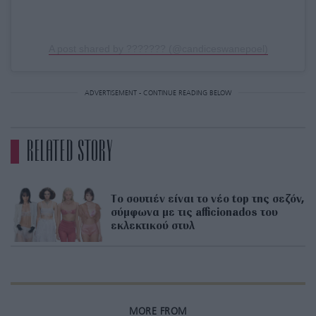
A post shared by ??????? (@candiceswanepoel)
ADVERTISEMENT - CONTINUE READING BELOW
RELATED STORY
Tο σουτιέν είναι το νέο top της σεζόν,
σύμφωνα με τις afficionados του
εκλεκτικού στυλ
MORE FROM