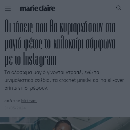
Οι τάσεις που θα κυριαρχήσουν στα
μαγιό φέτος το καλοκαίρι σύμφωνα
με το Instagram
Τα ολόσωμα μαγιό γίνονται ντραπέ, ενώ τα
μινιμαλιστικά σχέδια, τα crochet μπικίνι και τα all-over
prints επιστρέφουν.
από την
Mcteam
31/05/2024