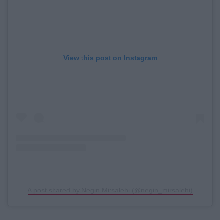
View this post on Instagram
A post shared by Negin Mirsalehi (@negin_mirsalehi)