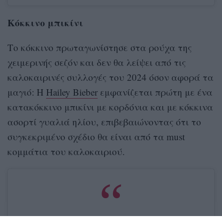
Κόκκινο μπικίνι
Το κόκκινο πρωταγωνίστησε στα ρούχα της
χειμερινής σεζόν και δεν θα λείψει από τις
καλοκαιρινές συλλογές του 2024 όσον αφορά τα
μαγιό: Η
Hailey Bieber
εμφανίζεται πρώτη με ένα
κατακόκκινο μπικίνι με κορδόνια και με κόκκινα
ασορτί γυαλιά ηλίου, επιβεβαιώνοντας ότι το
συγκεκριμένο σχέδιο θα είναι από τα must
κομμάτια του καλοκαιριού.