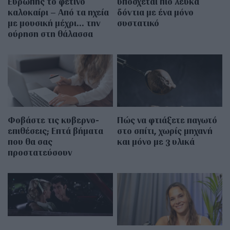
Ευρώπης το φετινό
υπόσχεται πιο λευκά
καλοκαίρι – Από τα ηχεία
δόντια με ένα μόνο
με μουσική μέχρι… την
συστατικό
ούρηση στη θάλασσα
Φοβάστε τις κυβερνο-
Πώς να φτιάξετε παγωτό
επιθέσεις; Επτά βήματα
στο σπίτι, χωρίς μηχανή
που θα σας
και μόνο με 3 υλικά
προστατεύσουν