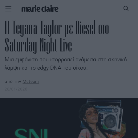
Η Teyana Taylor με Diesel στο
Saturday Night Live
Μια εμφάνιση που ισορροπεί ανάμεσα στη σκηνική
λάμψη και το edgy DNA του οίκου.
από την
Mcteam
28/01/2026