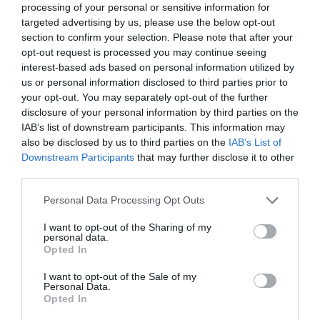
processing of your personal or sensitive information for
FSI, το τοπ C-ASSY και τη φούστα O-SSIDO, σε
targeted advertising by us, please use the below opt-out
μια εμφάνιση που ισορροπεί ανάμεσα στη
section to confirm your selection. Please note that after your
opt-out request is processed you may continue seeing
σκηνική λάμψη και το edgy DNA του οίκου.
interest-based ads based on personal information utilized by
us or personal information disclosed to third parties prior to
your opt-out. You may separately opt-out of the further
disclosure of your personal information by third parties on the
IAB’s list of downstream participants. This information may
also be disclosed by us to third parties on the
IAB’s List of
Downstream Participants
that may further disclose it to other
third parties.
Personal Data Processing Opt Outs
I want to opt-out of the Sharing of my
personal data.
Opted In
ADVERTISEMENT - CONTINUE READING BELOW
I want to opt-out of the Sale of my
Personal Data.
Opted In
RELATED STORY