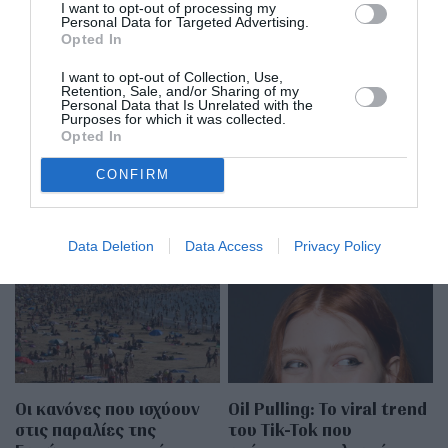
I want to opt-out of processing my
Personal Data for Targeted Advertising.
Opted In
Diesel: Behind the Denim – Μια βαθιά
I want to opt-out of Collection, Use,
ματιά στην κυκλικότητα του denim
Retention, Sale, and/or Sharing of my
Personal Data that Is Unrelated with the
Purposes for which it was collected.
Opted In
CONFIRM
MORE FROM
ART & LIFESTYLE
Data Deletion
Data Access
Privacy Policy
Οι κανόνες που ισχύουν
Oil Pulling: To viral trend
στις παραλίες της
του Tik-Tok που