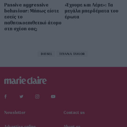
Passive aggressive
«Έχουμε και Λέμε»: Τα
behaviour: Μήπως είστε
μεγάλα μπερδέματα του
εσείς το
έρωτα
παθητικοεπιθετικό άτομο
στη σχέση σας;
DIESEL
TEYANA TAYLOR
Newsletter
Contact us
Αdvertise online
About us