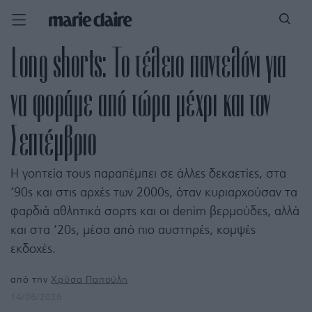
Long shorts: Το τέλειο παντελόνι για
να φοράμε από τώρα μέχρι και τον
Σεπτέμβριο
Η γοητεία τoυς παραπέμπει σε άλλες δεκαετίες, στα
’90s και στις αρχές των 2000s, όταν κυριαρχούσαν τα
φαρδιά αθλητικά σορτς και οι denim βερμούδες, αλλά
και στα ’20s, μέσα από πιο αυστηρές, κομψές
εκδοχές.
από την
Χρύσα Παπούλη
14/06/2026