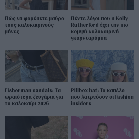
Πώς να φορέσετε μαύρο
Πέντε λόγοι που η Kelly
τους καλοκαιρινούς
Rutherford έχει την πιο
μήνες
κομψή καλοκαιρινή
γκαρνταρόμπα
Fisherman sandals: Tα
Pillbox hat: Το καπέλο
ωραιότερα ζευγάρια για
που λατρεύουν οι fashion
το καλοκαίρι 2026
insiders