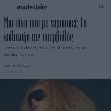
Μια τάση που με χαροποιεί; Το
καλοκαίρι της υπερβολής
Ξεχάστε το less-is-more και βουτήξτε στην
πληθωρικότητα.
από την
Mcteam
03/06/2026