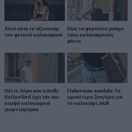
Αυτό είναι το αξεσουάρ
Πώς να φορέσετε μαύρο
του φετινού καλοκαιριού
τους καλοκαιρινούς
μήνες
Πέντε λόγοι που η Kelly
Fisherman sandals: Tα
Rutherford έχει την πιο
ωραιότερα ζευγάρια για
κομψή καλοκαιρινή
το καλοκαίρι 2026
γκαρνταρόμπα