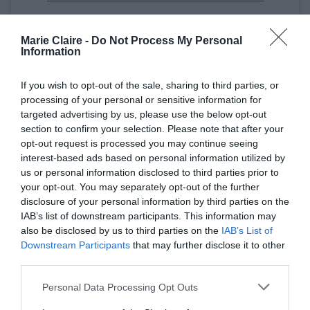
Marie Claire -
Do Not Process My Personal
Και γιατί να περιοριστεί κανείς σε μία μόνο
Information
εντυπωσιακή τάση; Ένα πολύχρωμο καφτάνι με
If you wish to opt-out of the sale, sharing to third parties, or
έντονα print μπορεί να συνδυαστεί άψογα με ένα
processing of your personal or sensitive information for
chunky κολιέ, πολλαπλά βραχιόλια και ένα
targeted advertising by us, please use the below opt-out
ζευγάρι statement γυαλιά ηλίου. Το αποτέλεσμα
section to confirm your selection. Please note that after your
opt-out request is processed you may continue seeing
γεμάτο αυτοπεποίθηση και καλοκαιρινή διάθεση
interest-based ads based on personal information utilized by
μπορεί να μας πείσει πως και η υπερβολή έχει
us or personal information disclosed to third parties prior to
your opt-out. You may separately opt-out of the further
και
την καλαισθησία της αν εφαρμοστεί σωστά –
disclosure of your personal information by third parties on the
την υποστηρίζουμε
οι ίδιες.
IAB’s list of downstream participants. This information may
also be disclosed by us to third parties on the
IAB’s List of
Downstream Participants
that may further disclose it to other
Στα κοσμήματα, οι έντονες αποχρώσεις
third parties.
βρίσκονται στο επίκεντρο. Τιρκουάζ, κόκκινο,
Personal Data Processing Opt Outs
πράσινο και μωβ δίνουν ζωντάνια ακόμη και στο