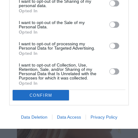
πιο απλό σύνολο, ενώ φυσικά υλικά, χάντρες
I want to opt-out of the Sharing of my
personal data.
και ρητίνη ενισχύουν τη χαλαρή, resort αισθητική
Opted In
της σεζόν. Παράλληλα, τα βραχιόλια, που
I want to opt-out of the Sale of my
συχνά δεν λαμβάνουν την ίδια προσοχή
Personal Data.
όσο
Opted In
άλλα κοσμήματα φαίνεται πως κέρδισαν
I want to opt-out of processing my
επιτέλους ένα παραπάνω βλέμμα. Ιδιαίτερα τα
Personal Data for Targeted Advertising.
Opted In
bangles φοριούνται σε πολλαπλές στρώσεις,
δημιουργώντας κίνηση και ενδιαφέρον.
I want to opt-out of Collection, Use,
Retention, Sale, and/or Sharing of my
Personal Data that Is Unrelated with the
Purposes for which it was collected.
Opted In
CONFIRM
Data Deletion
Data Access
Privacy Policy