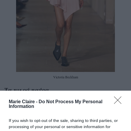
Victoria Beckham
Τα μικρά μαύρα
Ο
Marie Claire -
Do Not Process My Personal
ι καλοκαιρινοί μήνες μπορεί να δίνουν
Information
τον τόνο για λαμπερό, χαρούμενο στυλ,
If you wish to opt-out of the sale, sharing to third parties, or
αλλά η μόδα της φετινής σεζόν
processing of your personal or sensitive information for
αποδεικνύει ότι το μαύρο δεν ταιριάζει μόνο