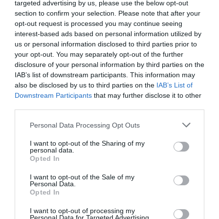
targeted advertising by us, please use the below opt-out
στο φθινόπωρο και τον χειμώνα ή σε after hours
section to confirm your selection. Please note that after your
opt-out request is processed you may continue seeing
εμφανίσεις. Η πιο ζεστή εποχή του χρόνου είναι
interest-based ads based on personal information utilized by
η τέλεια δικαιολογία για να δείξετε λίγο
us or personal information disclosed to third parties prior to
your opt-out. You may separately opt-out of the further
παραπάνω δέρμα με ένα μίνι φόρεμα σε μαύρο
disclosure of your personal information by third parties on the
και λευκά sneakers ή ένα ζευγάρι loafer mules.
IAB’s list of downstream participants. This information may
also be disclosed by us to third parties on the
IAB’s List of
Downstream Participants
that may further disclose it to other
third parties.
Personal Data Processing Opt Outs
I want to opt-out of the Sharing of my
personal data.
Opted In
I want to opt-out of the Sale of my
Personal Data.
Opted In
I want to opt-out of processing my
Personal Data for Targeted Advertising.