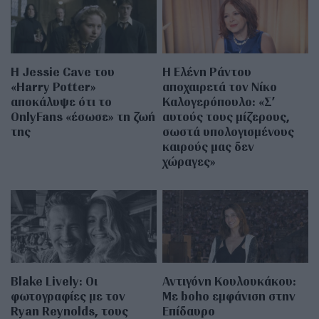
Η Jessie Cave του
Η Ελένη Ράντου
«Harry Potter»
αποχαιρετά τον Νίκο
αποκάλυψε ότι το
Καλογερόπουλο: «Σ’
OnlyFans «έσωσε» τη ζωή
αυτούς τους μίζερους,
της
σωστά υπολογισμένους
καιρούς μας δεν
χώραγες»
Blake Lively: Οι
Αντιγόνη Κουλουκάκου:
φωτογραφίες με τον
Με boho εμφάνιση στην
Ryan Reynolds, τους
Επίδαυρο