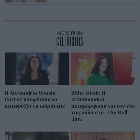
MORE FROM
CELEBRITIES
Η Alexandria Ocasio-
Billie Eilish: Η
Cortez αποφάσισε να
εντυπωσιακή
καταψύξει τα ωάριά της
μεταμόρφωση για τον νέο
της ρόλο στο «The Bell
Jar»