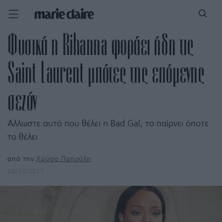
Φυσικά η Rihanna φοράει ήδη τις
Saint Laurent μπότες της επόμενης
σεζόν
Αλλωστε αυτό που θέλει η Bad Gal, το παίρνει όποτε
το θέλει
από την
Χρύσα Παπούλη
04/10/2017