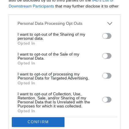
Downstream Participants
that may further disclose it to other
third parties.
Personal Data Processing Opt Outs
I want to opt-out of the Sharing of my
personal data.
Opted In
I want to opt-out of the Sale of my
Personal Data.
Opted In
I want to opt-out of processing my
Personal Data for Targeted Advertising.
A post shared by badgalriri (@badgalriri)
on
Oct 2, 2017 at 6:05pm PDT
Opted In
I want to opt-out of Collection, Use,
Retention, Sale, and/or Sharing of my
ADVERTISEMENT - CONTINUE READING BELOW
Personal Data that Is Unrelated with the
Purposes for which it was collected.
Opted In
RELATED STORY
CONFIRM