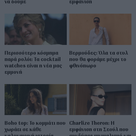
να δούμε
εμφάνιση
Περισσότερο κόσμημα
Βερμούδες: Όλα τα στυλ
παρά ρολόι: Τα cocktail
που θα φοράμε μέχρι το
watches είναι η νέα μας
φθινόπωρο
εμμονή
Boho top: Το κομμάτι που
Charlize Theron: Η
χωράει σε κάθε
εμφάνιση στη Σεούλ που
καλοκαιρινή ιστορία
συνδύασε μινιμαλισμό και