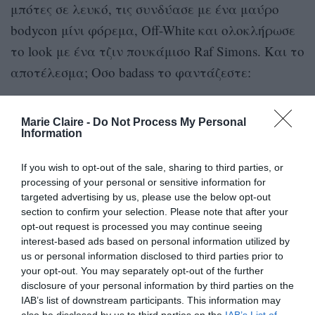
μπότες σε λευκό, τις συνδύασε με ένα μαύρο
bodycon μίνι φόρεμα, Off-White και ολοκλήρωσε
το look με ένα τζιν πουκάμισο Raf Simons. Και το
αποτέλεσμα; Οσο badass το φαντάζεστε:
Marie Claire -
Do Not Process My Personal
Information
If you wish to opt-out of the sale, sharing to third parties, or
processing of your personal or sensitive information for
targeted advertising by us, please use the below opt-out
section to confirm your selection. Please note that after your
opt-out request is processed you may continue seeing
interest-based ads based on personal information utilized by
us or personal information disclosed to third parties prior to
your opt-out. You may separately opt-out of the further
disclosure of your personal information by third parties on the
IAB’s list of downstream participants. This information may
also be disclosed by us to third parties on the
IAB’s List of