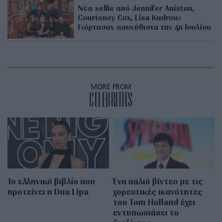
Νέα selfie από Jennifer Aniston,
Courteney Cox, Lisa Kudrow:
Γιόρτασαν ασυνήθιστα την 4η Ιουλίου
MORE FROM
CELEBRITIES
Το ελληνικό βιβλίο που
Ένα παλιό βίντεο με τις
προτείνει η Dua Lipa
χορευτικές ικανότητες
του Tom Holland έχει
εντυπωσιάσει το