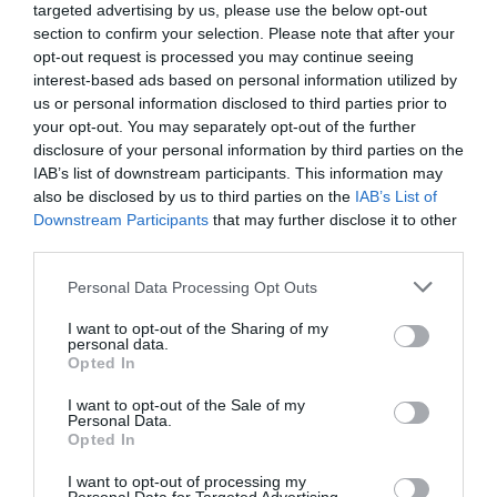
θα εμφανιστεί στην ασημένια οθόνη. Σε μια
targeted advertising by us, please use the below opt-out
section to confirm your selection. Please note that after your
συνέντευξη σε ένα επεισόδιο του The Ellen
opt-out request is processed you may continue seeing
DeGeneres Show τον Μάρτιο, η Dern είπε ότι
interest-based ads based on personal information utilized by
us or personal information disclosed to third parties prior to
θέλει η 17χρονη της να τελειώσει τις σπουδές
your opt-out. You may separately opt-out of the further
της, επειδή είδε από πρώτο χέρι «τις συνέπειες
disclosure of your personal information by third parties on the
IAB’s list of downstream participants. This information may
του να μην σπουδάζεις», αν και τη συγκινεί που
also be disclosed by us to third parties on the
IAB’s List of
η Harper θέλει να ακολουθήσει τα βήματά της.
Downstream Participants
that may further disclose it to other
third parties.
Personal Data Processing Opt Outs
I want to opt-out of the Sharing of my
personal data.
Opted In
I want to opt-out of the Sale of my
Personal Data.
Opted In
I want to opt-out of processing my