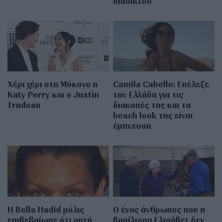
διαδίκτυο
Χέρι χέρι στη Μύκονο η
Camila Cabello: Επέλεξε
Katy Perry και ο Justin
την Ελλάδα για τις
Trudeau
διακοπές της και τα
beach look της είναι
έμπνευση
Η Bella Hadid μόλις
Ο ένας άνθρωπος που η
επιβεβαίωσε ότι αυτή
βασίλισσα Ελισάβετ δεν