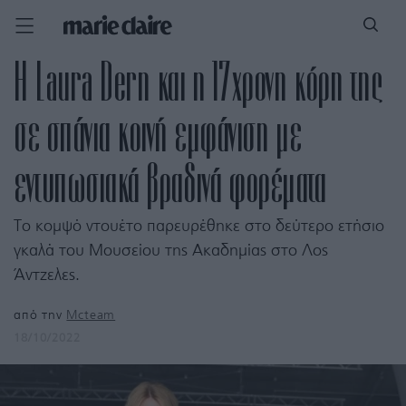
Η Laura Dern και η 17χρονη κόρη της
σε σπάνια κοινή εμφάνιση με
εντυπωσιακά βραδινά φορέματα
Το κομψό ντουέτο παρευρέθηκε στο δεύτερο ετήσιο
γκαλά του Μουσείου της Ακαδημίας στο Λος
Άντζελες.
από την
Mcteam
18/10/2022