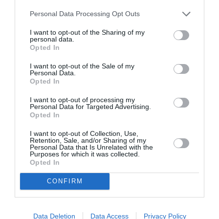
Το πανέμορφο πουά κομμάτι ήταν τονισμένο
Personal Data Processing Opt Outs
στη μέση με μια ζώνη σε μια παρόμοια καφέ
I want to opt-out of the Sharing of my
απόχρωση και είχε ένα κομψό γιακά ενώ έρχεται
personal data.
Opted In
μέσα από τη συλλογή της άνοιξης / καλοκαιριού
I want to opt-out of the Sale of my
’21 του οίκου.
Personal Data.
Opted In
I want to opt-out of processing my
Personal Data for Targeted Advertising.
Opted In
I want to opt-out of Collection, Use,
Retention, Sale, and/or Sharing of my
Personal Data that Is Unrelated with the
Purposes for which it was collected.
Opted In
CONFIRM
Data Deletion
Data Access
Privacy Policy