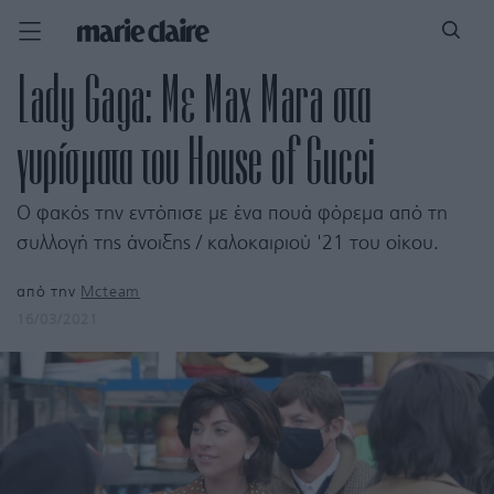
Lady Gaga: Με Max Mara στα
γυρίσματα του House of Gucci
Ο φακός την εντόπισε με ένα πουά φόρεμα από τη
συλλογή της άνοιξης / καλοκαιριού '21 του οίκου.
από την
Mcteam
16/03/2021