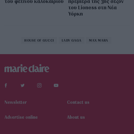
του φετινού καλοκαιριού
πρεμιέρα της 3ης σεζόν
του Lioness στη Νέα
Υόρκη
HOUSE OF GUCCI
LADY GAGA
MAX MARA
Newsletter
Contact us
Αdvertise online
About us