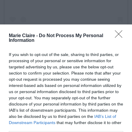
Marie Claire -
Do Not Process My Personal
Information
If you wish to opt-out of the sale, sharing to third parties, or
processing of your personal or sensitive information for
Η δημοσίευση κοινοποιήθηκε από το χρήστη Lady Gaga (@ladygaga)
targeted advertising by us, please use the below opt-out
section to confirm your selection. Please note that after your
opt-out request is processed you may continue seeing
interest-based ads based on personal information utilized by
Κατά τη διάρκεια των γυρισμάτων στο Μιλάνο,
us or personal information disclosed to third parties prior to
ρίξαμε ακόμα μια ματιά στα κοστούμια της και
your opt-out. You may separately opt-out of the further
disclosure of your personal information by third parties on the
αυτή τη φορά το look της περιελάμβανε ένα
IAB’s list of downstream participants. This information may
κομψό φόρεμα σε ανοιχτή καφέ απόχρωση από
also be disclosed by us to third parties on the
IAB’s List of
Downstream Participants
that may further disclose it to other
την Max Mara.
third parties.