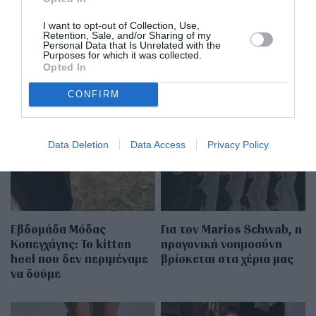
να δείχνουμε πιο ελκυστικές
I want to opt-out of Collection, Use,
Retention, Sale, and/or Sharing of my
Personal Data that Is Unrelated with the
Purposes for which it was collected.
Opted In
CONFIRM
MORE FROM
NEWS
Data Deletion
Data Access
Privacy Policy
Εβδομάδα Μόδας
Για τον Marios Schwab, η
Κοπεγχάγης: Το kitten
προγονική νοημοσύνη
heel που δεν περιμέναμε
βρίσκεται στα χέρια μας
να δούμε