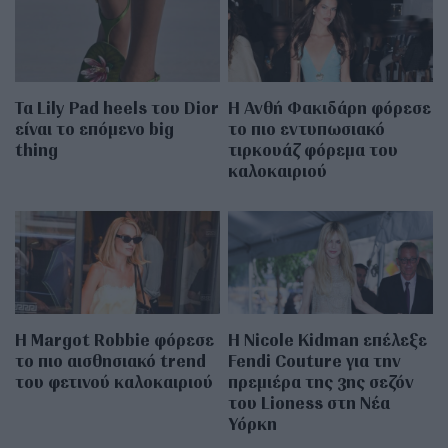
Τα Lily Pad heels του Dior
Η Ανθή Φακιδάρη φόρεσε
είναι το επόμενο big
το πιο εντυπωσιακό
thing
τιρκουάζ φόρεμα του
καλοκαιριού
Η Margot Robbie φόρεσε
Η Nicole Kidman επέλεξε
το πιο αισθησιακό trend
Fendi Couture για την
του φετινού καλοκαιριού
πρεμιέρα της 3ης σεζόν
του Lioness στη Νέα
Υόρκη