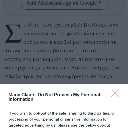
Add Marieclaire.gr on Google
Σ
ε όλους μας έχει συμβεί: Βγάζουμε από
το πλυντήριο τα φρεσκοπλυμένα μας
ρούχα και η καρδιά μας σταματάει τη
στιγμή που αντιλαμβανόμαστε ότι το
αγαπημένο μας κομμάτι είναι πλέον στο μισό
του αρχικού μεγέθους του. Λοιπόν υπάρχει ένα
εύκολο τρικ για να επαναφέρουμε το ρούχο
μέσα σε λίγα λεπτά.
Marie Claire -
Do Not Process My Personal
Απλά βυθίστε το σε ένα μείγμα νερού και τριών
Information
κουταλιών της σούπας μαλακτικής μαλλιών για
If you wish to opt-out of the sale, sharing to third parties, or
πέντε λεπτά. Στη συνέχεια, βάλτε το σε μια
processing of your personal or sensitive information for
πετσέτα και το τεντώστε το προσεκτικά στις
targeted advertising by us, please use the below opt-out