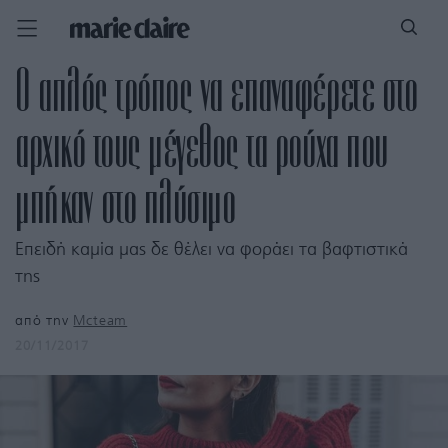
Ο απλός τρόπος να επαναφέρετε στο
αρχικό τους μέγεθος τα ρούχα που
μπήκαν στο πλύσιμο
Επειδή καμία μας δε θέλει να φοράει τα βαφτιστικά
της
από την
Mcteam
20/11/2017