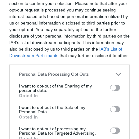
section to confirm your selection. Please note that after your
αρχικές αναλογίες. Voila! Το ρούχο σας είναι
opt-out request is processed you may continue seeing
καινούργιο και το πλυντήριο έχει ένα θύμα
interest-based ads based on personal information utilized by
λιγότερο. ΥΓ: Αυτή η τεχνική λειτουργεί
us or personal information disclosed to third parties prior to
your opt-out. You may separately opt-out of the further
καλύτερα σε βαμβακερά ή πλεκτά ρούχα.
disclosure of your personal information by third parties on the
Βεβαιωθείτε ότι προηγουμένως έχετε δοκιμάσει
IAB’s list of downstream participants. This information may
also be disclosed by us to third parties on the
IAB’s List of
να τοποθετήσετε ένα μικρό μέρος του ρούχου
Downstream Participants
that may further disclose it to other
στο διάλυμα προτού το μουσκέψετε ολόκληρο
third parties.
για να βεβαιωθείτε ότι είναι συμβατό.
Personal Data Processing Opt Outs
I want to opt-out of the Sharing of my
ADVERTISEMENT - CONTINUE READING BELOW
personal data.
Opted In
RELATED STORY
I want to opt-out of the Sale of my
Personal Data.
Opted In
I want to opt-out of processing my
Personal Data for Targeted Advertising.
Ενα κομμάτι-κλειδί είναι αρκετό για
Opted In