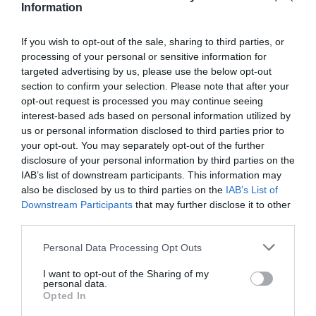
Information
εκθέσεις από τη ζωή και την δουλειά και το έργο
του Laurent.
If you wish to opt-out of the sale, sharing to third parties, or
processing of your personal or sensitive information for
To μουσείο-αδερφάκι στο Παρίσι θα βρίσκεται
targeted advertising by us, please use the below opt-out
section to confirm your selection. Please note that after your
στην 5 λεωφόρο Marceau, στο ατελιέ δηλαδή του
opt-out request is processed you may continue seeing
σχεδιαστή θρύλου της haute couture, που τώρα
interest-based ads based on personal information utilized by
us or personal information disclosed to third parties prior to
φιλοξενεί το ίδρυμα Pierre Bergé-Yves Saint
your opt-out. You may separately opt-out of the further
Laurent. Το παριζιάνικο μουσείο ανοίγει τις
disclosure of your personal information by third parties on the
πόρτες τους στις 3 Οκτωβρίου, προλαβαίνοντας
IAB’s list of downstream participants. This information may
also be disclosed by us to third parties on the
IAB’s List of
έτσι την εβδομάδα μόδας Έτσι, δίνει τη
Downstream Participants
that may further disclose it to other
δυνατότητα στους fashion-addicts να δουν το
third parties.
στούντιο όπου σχεδίαζε και εργάζονταν ο
Personal Data Processing Opt Outs
θρυλικός σχεδιαστής και να γευτούν πρώτοι μια
I want to opt-out of the Sharing of my
ξεχωριστή εμπειρία.
personal data.
Opted In