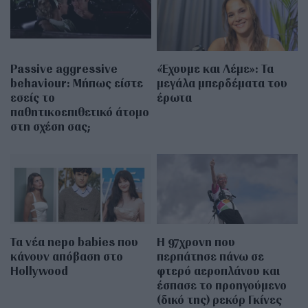
Passive aggressive
«Έχουμε και Λέμε»: Τα
behaviour: Μήπως είστε
μεγάλα μπερδέματα του
εσείς το
έρωτα
παθητικοεπιθετικό άτομο
στη σχέση σας;
Τα νέα nepo babies που
Η 97χρονη που
κάνουν απόβαση στο
περπάτησε πάνω σε
Hollywood
φτερό αεροπλάνου και
έσπασε το προηγούμενο
(δικό της) ρεκόρ Γκίνες