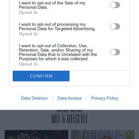
I want to opt-out of the Sale of my
Personal Data.
Opted In
ADVERTISEMENT - CONTINUE READING BELOW
I want to opt-out of processing my
Personal Data for Targeted Advertising.
Opted In
RELATED STORY
I want to opt-out of Collection, Use,
Retention, Sale, and/or Sharing of my
Personal Data that Is Unrelated with the
Nada Hafez: Η ξιφομάχος που
Purposes for which it was collected.
αγωνίστηκε επτά μηνών έγκυος
Opted In
στους Ολυμπιακούς Αγώνες και η
ζωή της σήμερα
CONFIRM
Data Deletion
Data Access
Privacy Policy
MORE FROM
ART & LIFESTYLE