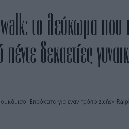
walk: το λεύκωμα που 
 πέντε δεκαετίες γυναι
πουκάμισο. Επρόκειτο για έναν τρόπο ζωής» Ralp