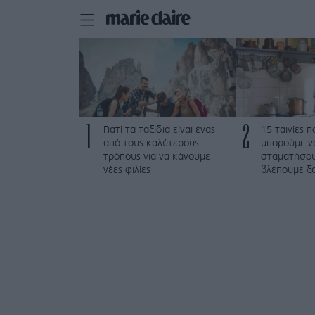
1
2
Γιατί τα ταξίδια είναι ένας
15 ταινίες 
από τους καλύτερους
μπορούμε ν
τρόπους για να κάνουμε
σταματήσου
νέες φιλίες
βλέπουμε ξα