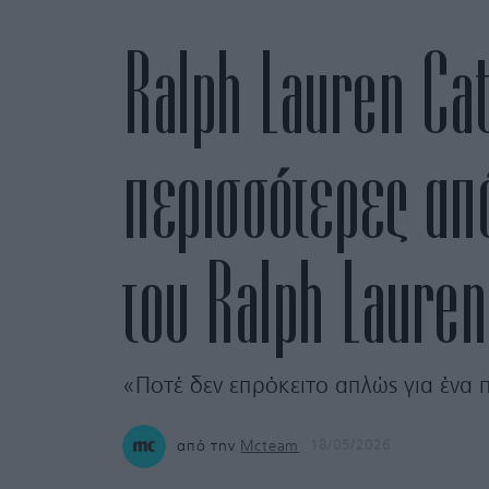
Ralph Lauren Cat
περισσότερες από
του Ralph Lauren
«Ποτέ δεν επρόκειτο απλώς για ένα 
από την
Mcteam
18/05/2026