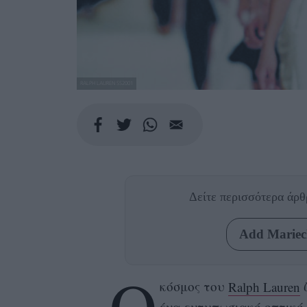
RALPH LAUREN SS2001
Δείτε περισσότερα άρ
Add Mariecl
Ο
κόσμος του
Ralph Lauren
ζ
ένα εντυπωσιακό οπτικό