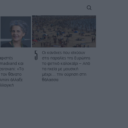
5
Οι κανόνες που ισχύουν
αφιστές
στις παραλίες της Ευρώπης
madvand και
το φετινό καλοκαίρι – Από
osrovani: «Το
τα ηχεία με μουσική
 τον θάνατο
μέχρι… την ούρηση στη
Amini άλλαξε
θάλασσα
υλλογική