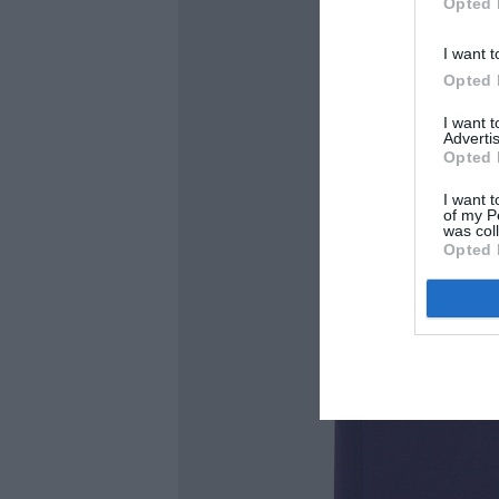
Opted 
I want t
Opted 
I want 
Advertis
Opted 
I want t
of my P
was col
Opted 