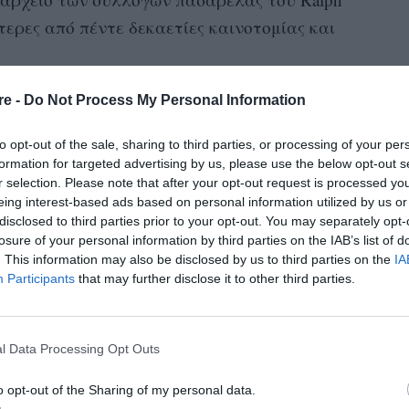
ότερες από πέντε δεκαετίες καινοτομίας και
οίκο Thames & Hudson, το βιβλίο εντάσσεται
re -
Do Not Process My Personal Information
ο ενδέκατος τόμος της, σηματοδοτώντας ένα
to opt-out of the sale, sharing to third parties, or processing of your per
ερικανικός οίκος μόδας που παρουσιάζεται στη
formation for targeted advertising by us, please use the below opt-out s
, προσφέροντας μια πρωτοφανή ματιά σε έναν
r selection. Please note that after your opt-out request is processed y
eing interest-based ads based on personal information utilized by us or
κανικούς οίκους πολυτελείας στον χώρο της
disclosed to third parties prior to your opt-out. You may separately opt-
losure of your personal information by third parties on the IAB’s list of
. This information may also be disclosed by us to third parties on the
IA
Participants
that may further disclose it to other third parties.
l Data Processing Opt Outs
o opt-out of the Sharing of my personal data.