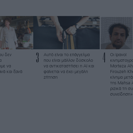
3
4
που δεν
Αυτό είναι το επάγγελμα
Οι Ιρανοί
α
που είναι μάλλον δύσκολο
κινηματογρ
με να
να αντικαταστήσει η AI και
Morteza Ah
νά και ξανά
φαίνεται να έχει μεγάλη
Firouzeh Kh
ζήτηση
κίνημα μετά
της Mahsa 
ριζικά τη σ
συνείδηση»