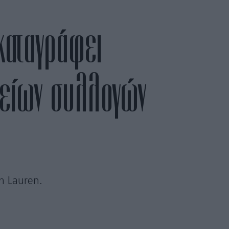
καταγράφει
κείων συλλογών
h Lauren.