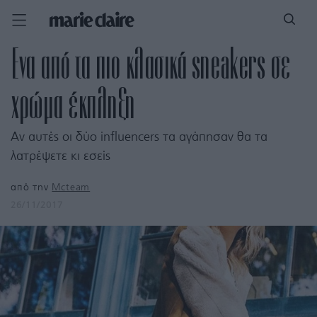
Ενα από τα πιο κλασικά sneakers σε
χρώμα έκπληξη
Αν αυτές οι δύο influencers τα αγάπησαν θα τα
λατρέψετε κι εσείς
από την
Mcteam
26/11/2017