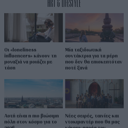
ART & LIFESTYLE
Οι «loneliness
Μία ταξιδιωτική
influencers» κάνουν τη
συντάκτρια για τα μέρη
μοναξιά να μοιάζει με
που δεν θα επισκεπτόταν
τάση
ποτέ ξανά
Αυτή είναι η πιο βιώσιμη
Νέες σειρές, ταινίες και
πόλη στον κόσμο για το
ντοκιμαντέρ που θα μας
2026
κάνουν παρέα τον