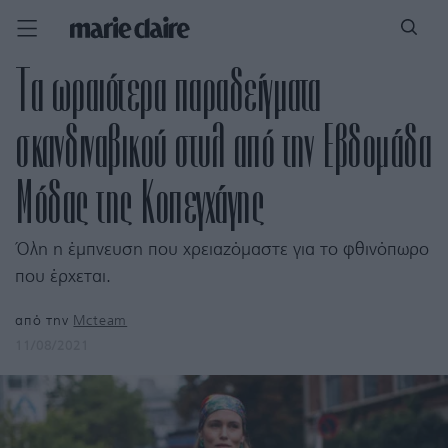
Τα ωραιότερα παραδείγματα
σκανδιναβικού στυλ από την Εβδομάδα
Μόδας της Κοπεγχάγης
Όλη η έμπνευση που χρειαζόμαστε για το φθινόπωρο
που έρχεται.
από την
Mcteam
11/08/2021