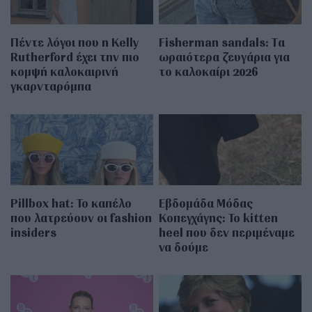
Πέντε λόγοι που η Kelly
Fisherman sandals: Tα
Rutherford έχει την πιο
ωραιότερα ζευγάρια για
κομψή καλοκαιρινή
το καλοκαίρι 2026
γκαρνταρόμπα
Pillbox hat: Το καπέλο
Εβδομάδα Μόδας
που λατρεύουν οι fashion
Κοπεγχάγης: Το kitten
insiders
heel που δεν περιμέναμε
να δούμε