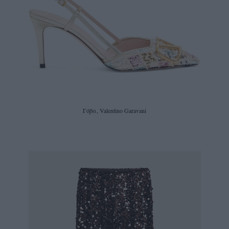
Γόβα, Valentino Garavani