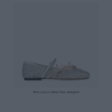
Mπαλαρίνα Jimmy Choo, Kalogirou