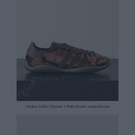
Sneaker Adidas Originals + Wales Bonner, netaporter.com