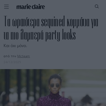
Τα ωραιότερα sequined κομμάτια για
τα πιο λαμπερά party looks
Και όχι μόνο.
από την
Mcteam
24/12/2025