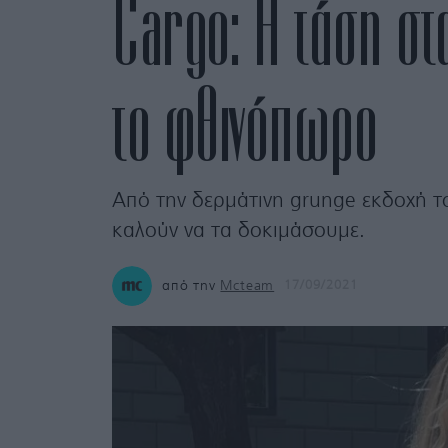
Cargo: Η τάση στ
το φθινόπωρο
Από την δερμάτινη grunge εκδοχή του
καλούν να τα δοκιμάσουμε.
από την
Mcteam
17/09/2021