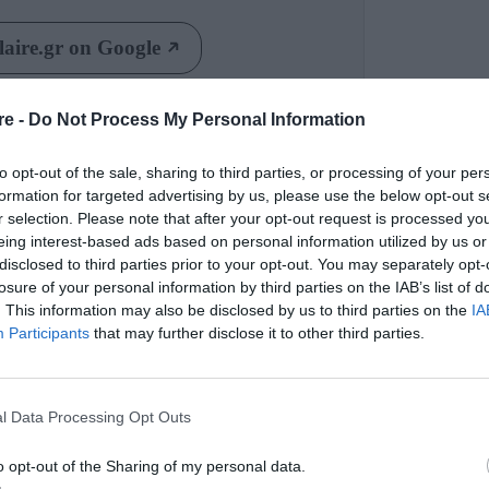
aire.gr on Google
re -
Do Not Process My Personal Information
νασυστήνονται και είναι πιο θηλυκά και
ιαστές φρόντισαν να αφήσουν την φαντασία
to opt-out of the sale, sharing to third parties, or processing of your per
άζοντας μας νέες γραμμές και στιλ, που θα
formation for targeted advertising by us, please use the below opt-out s
r selection. Please note that after your opt-out request is processed y
της ημέρας. Από την δερμάτινη grunge εκδοχή
eing interest-based ads based on personal information utilized by us or
 πολυτελές σύνολο και την denim που
disclosed to third parties prior to your opt-out. You may separately opt-
losure of your personal information by third parties on the IAB’s list of
 τα νέα στιλ ποικίλουν και μας καλούν να τα
. This information may also be disclosed by us to third parties on the
IA
Participants
that may further disclose it to other third parties.
l Data Processing Opt Outs
o opt-out of the Sharing of my personal data.