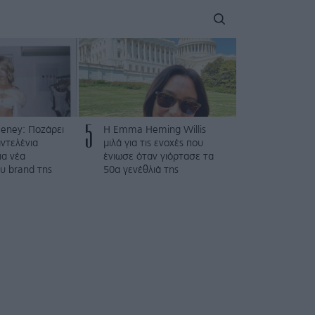
5
eney: Ποζάρει
H Emma Heming Willis
ντελένια
μιλά για τις ενοχές που
ια νέα
ένιωσε όταν γιόρτασε τα
υ brand της
50α γενέθλιά της