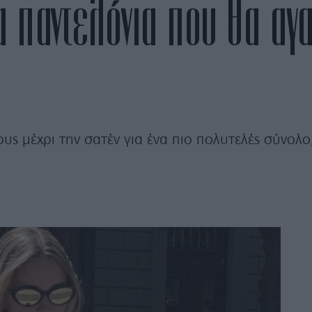
α παντελόνια που θα α
ς μέχρι την σατέν για ένα πιο πολυτελές σύνολο,