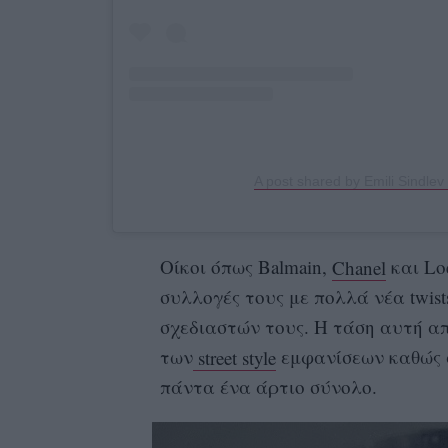
A post shared by Emili Sindlev
Οίκοι όπως Balmain,
Chanel
και Lo
συλλογές τους με πολλά νέα twis
σχεδιαστών τους. Η τάση αυτή απ
των
street style
εμφανίσεων καθώς σ
πάντα ένα άρτιο σύνολο.