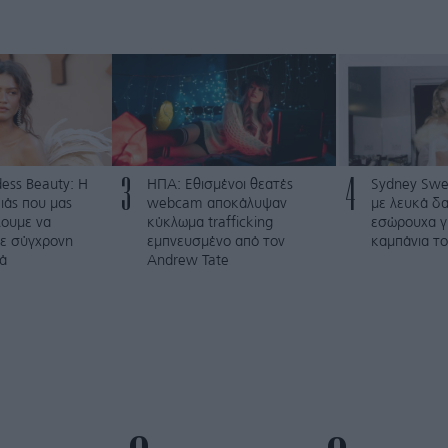
3
4
ess Beauty: Η
ΗΠΑ: Εθισμένοι θεατές
Sydney Swe
ιάς που μας
webcam αποκάλυψαν
με λευκά δα
λουμε να
κύκλωμα trafficking
εσώρουχα γ
με σύγχρονη
εμπνευσμένο από τον
καμπάνια το
ά
Andrew Tate