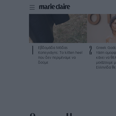
1
2
Εβδομάδα Μόδας
Greek Godd
Κοπεγχάγης: Το kitten heel
τάση ομορφ
που δεν περιμέναμε να
κάνει να θέ
δούμε
μοιάζουμε 
Ελληνίδα θε