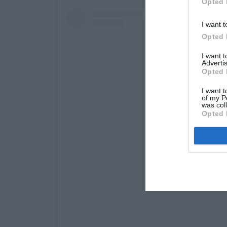
Opted 
I want t
Opted 
I want 
Advertis
Opted 
I want t
of my P
was col
Opted 
View this post on Inst