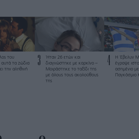
3
4
λος του
Ήταν 26 ετών και
Η Έβελυν 
 αυτά τα ζώδια
διαγνώστηκε με καρκίνο –
έγραψε ιστο
ει την αληθινή
Μοιράστηκε το ταξίδι της
ασημένιο με
με όλους τους ακολούθους
Παγκόσμιο 
της