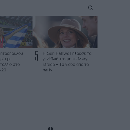
5
Μητροπούλου
Η Geri Halliwell πέρασε τα
ρία με
γενέθλιά της με τη Meryl
τάλλιο στο
Streep – Τα video από το
Κ20
party