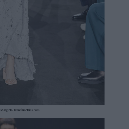
argiela/ launchmetrics.com