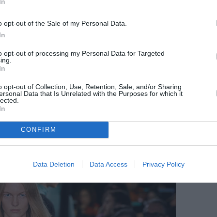
In
o opt-out of the Sale of my Personal Data.
In
φούστας, που πήρε τον πρωταγωνιστικό ρόλο
to opt-out of processing my Personal Data for Targeted
Miu Miu
Diesel
ν οίκων
και
, συναντάμε τις μάξι
ing.
In
, λινές, χαμηλοκάβαλες με μοτίβα εμπνευσμένα
λιες. Όλα δείχνουν πως το 2023 θα είναι
o opt-out of Collection, Use, Retention, Sale, and/or Sharing
ersonal Data that Is Unrelated with the Purposes for which it
ς. Κάθε σχεδιαστής έστειλε τη δική του
lected.
In
ω συγκεντρώσαμε τις αγαπημένες μας.
CONFIRM
Data Deletion
Data Access
Privacy Policy