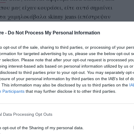
 που μας είχαν κουράσει, είτε αυτό σημαίνει
στα χαμηλοκάβαλα skinny jeans (επέστρεψαν
υς δεν κράτησε για πολύ) είτε πως
κλείσαμε την
re -
Do Not Process My Personal Information
to opt-out of the sale, sharing to third parties, or processing of your per
λαγής που συνοδεύει κάθε νέο ξεκίνημα,
formation for targeted advertising by us, please use the below opt-out s
 το στυλ μας και να ανανεώσουμε τις
r selection. Please note that after your opt-out request is processed y
το άρθρο δεν δίνει το πράσινο φως για
eing interest-based ads based on personal information utilized by us or
disclosed to third parties prior to your opt-out. You may separately opt-
, αποτελεί έναν οδηγό με τα προγνωστικά του
losure of your personal information by third parties on the IAB’s list of
τε να επιλέξετε με σύνεση τι θα προστεθεί στο
. This information may also be disclosed by us to third parties on the
IA
Participants
that may further disclose it to other third parties.
ενδυματολογικό restart
για ένα
.
ίναι οι επικρατέστερες τάσεις από τις
l Data Processing Opt Outs
λοκαίρι 2023
. Από τα underwear-as-outerwear
ιαφάνειες και τα oversized αξεσουάρ.
o opt-out of the Sharing of my personal data.