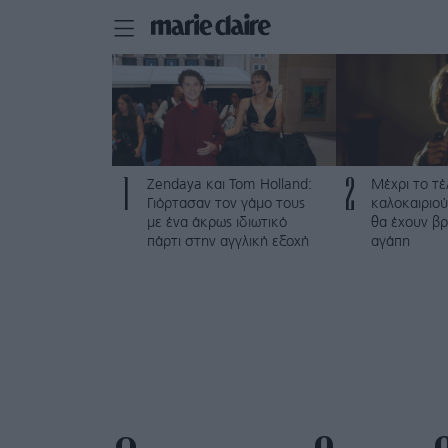
1
2
Zendaya και Tom Holland:
Μέχρι το τέ
Γιόρτασαν τον γάμο τους
καλοκαιριού
με ένα άκρως ιδιωτικό
θα έχουν βρ
πάρτι στην αγγλική εξοχή
αγάπη