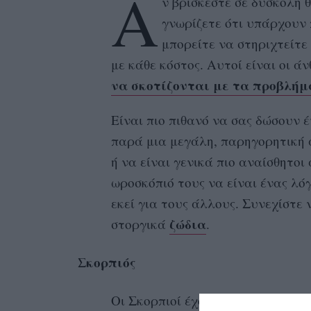
Α
ν βρίσκεστε σε δύσκολη 
γνωρίζετε ότι υπάρχουν 
μπορείτε να στηριχτείτε
με κάθε κόστος. Αυτοί είναι οι ά
να σκοτίζονται με τα προβλήμ
Είναι πιο πιθανό να σας δώσουν 
παρά μια μεγάλη, παρηγορητική 
ή να είναι γενικά πιο αναίσθητοι
ωροσκόπιό τους να είναι ένας λό
εκεί για τους άλλους. Συνεχίστε 
ζώδια
στοργικά
.
Σκορπιός
Οι Σκορπιοί έχουν έναν αέρα μυσ