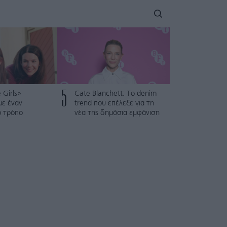
5
 Girls»
Cate Blanchett: Το denim
με έναν
trend που επέλεξε για τη
ό τρόπο
νέα της δημόσια εμφάνιση