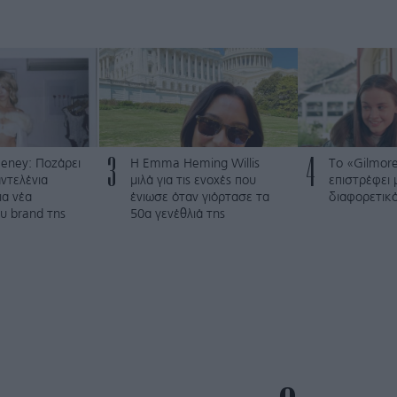
3
4
eney: Ποζάρει
H Emma Heming Willis
Το «Gilmore
ντελένια
μιλά για τις ενοχές που
επιστρέφει 
ια νέα
ένιωσε όταν γιόρτασε τα
διαφορετικ
υ brand της
50α γενέθλιά της