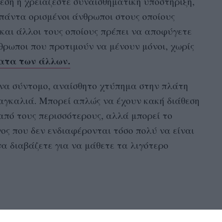
θέση ή χρειάζεστε συναισθηματική υποστήριξη,
πάντα ορισμένοι άνθρωποι στους οποίους
 και άλλοι τους οποίους πρέπει να αποφύγετε
νθρωποι που προτιμούν να μένουν μόνοι, χωρίς
ατα των άλλων.
ένα σύντομο, αναίσθητο χτύπημα στην πλάτη
αγκαλιά. Μπορεί απλώς να έχουν κακή διάθεση
 από τους περισσότερους, αλλά μπορεί το
γος που δεν ενδιαφέρονται τόσο πολύ να είναι
να διαβάζετε για να μάθετε τα λιγότερο
τηρίου γύρω τους και θα κάνουν τα πάντα για