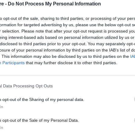
τους αρέσει να τους λένε τι να κάνουν και
re -
Do Not Process My Personal Information
άλλους. Είναι δύσκολο για τους ανθρώπους να
to opt-out of the sale, sharing to third parties, or processing of your per
υχνά έχουν μια αρνητική οπτική που δεν
formation for targeted advertising by us, please use the below opt-out s
σένα». Χρειάζεται λίγος χρόνος για να
r selection. Please note that after your opt-out request is processed y
eing interest-based ads based on personal information utilized by us or
 δεν ανέχονται να τους αδικούν – γι’ αυτό
disclosed to third parties prior to your opt-out. You may separately opt-
 την δύσκολη πλευρά τους και να παραμείνετε
losure of your personal information by third parties on the IAB’s list of
. This information may also be disclosed by us to third parties on the
IA
 συμπαθούν, ακόμα κι αν δεν δείχνουν
Participants
that may further disclose it to other third parties.
 ανεξαρτησία τους και η απροθυμία τους να
άνει δύσκολο να συνδεθούν συναισθηματικά με
ού, γεγονός που τους κάνει πιο
l Data Processing Opt Outs
ύς. Αλλά τείνουν να είναι πιο μυστικοπαθείς,
o opt-out of the Sharing of my personal data.
ι να φαίνονται αδιάφοροι.
In
o opt-out of the Sale of my Personal Data.
In