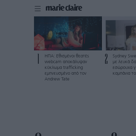
1
2
ΗΠΑ: Εθισμένοι θεατές
Sydney Swe
webcam αποκάλυψαν
με λευκά δα
κύκλωμα trafficking
εσώρουχα γ
εμπνευσμένο από τον
καμπάνια το
Andrew Tate