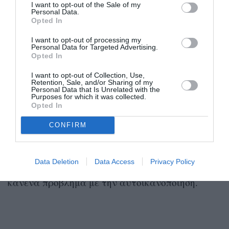
I want to opt-out of the Sale of my
στον εξοπλισμό. Έτσι όπως θέλει να έχει όλα τα
Personal Data.
Opted In
τηγάνια στην κουζίνα του, έτσι θέλει να έχει και
I want to opt-out of processing my
τα κατάλληλα αξεσουάρ του σεξ στην
Personal Data for Targeted Advertising.
Opted In
κρεβατοκάμαρα. Ζαρτιέρες, μεταξωτά και
dildos δε λείπουν από κανένα συρτάρι μιας
I want to opt-out of Collection, Use,
Retention, Sale, and/or Sharing of my
νοικοκυράς αλλά και kinky Παρθένου, ενώ από
Personal Data that Is Unrelated with the
Purposes for which it was collected.
έναν άντρα δε λείπουν ποτέ τα αξεσουάρ που
Opted In
θα απογειώσουν τη λίμπιντο της συντρόφου του,
CONFIRM
όπως τις κολπικές μπίλιες. Α, και να ξέρετε ότι
μετά τα ξεπλένει πολύ καλά όλα με
Data Deletion
Data Access
Privacy Policy
απολυμαντικό. Και κάτι τελευταίο. Δεν έχει
κανένα πρόβλημα με την αυτοικανοποίηση.