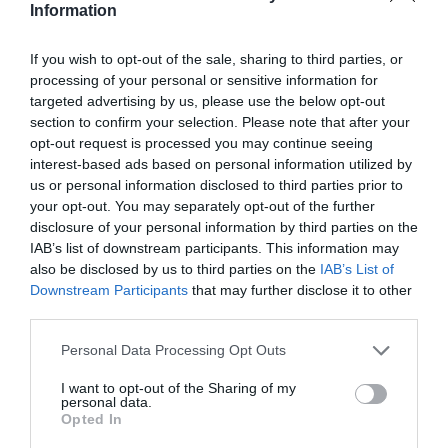
Information
αλλά και να βοηθήσει τη σύντροφό του να
ολοκληρώσει. Σηκώνεται δηλαδή από το
If you wish to opt-out of the sale, sharing to third parties, or
κρεβάτι, έτσι απλώς επειδή πείνασε και θέλει να
processing of your personal or sensitive information for
φάει ένα τυροπιτάκι. Πάντως επειδή του
targeted advertising by us, please use the below opt-out
section to confirm your selection. Please note that after your
αρέσουν οι αλλαγές ρόλων και είναι σινεφίλ, αν
opt-out request is processed you may continue seeing
τον περιμένεις με τη στολή της Princess Leia, θα
interest-based ads based on personal information utilized by
us or personal information disclosed to third parties prior to
ζήσεις ένα αληθινό star wars στο κρεβάτι
your opt-out. You may separately opt-out of the further
disclosure of your personal information by third parties on the
Παρθένος
IAB’s list of downstream participants. This information may
also be disclosed by us to third parties on the
IAB’s List of
Downstream Participants
that may further disclose it to other
Μόνο στο όνομα αλλά καθόλου «Παρθένος» στη
third parties.
χάρη. Δείχνει λεπτολόγος και αθώος, αλλά έχει
μια έντονη επιθυμία να ξεφύγει από τα
Personal Data Processing Opt Outs
τετριμμένα και αυτό το κάνει μέσω της
I want to opt-out of the Sharing of my
personal data.
σεξουαλικής εξερεύνησης. Επειδή, μάλιστα ως
Opted In
άνθρωπος είναι οργανωμένος δίνει σημασία και