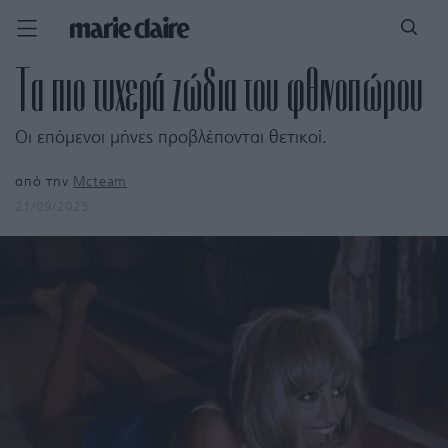
Τα πιο τυχερά ζώδια του φθινοπώρου
Οι επόμενοι μήνες προβλέπονται θετικοί.
από την
Mcteam
21/09/2025