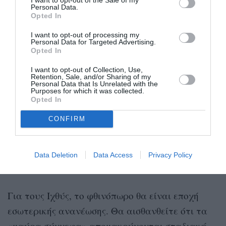
Personal Data.
Opted In
Οι Σκορπιοί θα θυμούνται αυτό το φθινόπωρο
ως περίοδο αλλαγών, χαράς και ίασης. Καλές
I want to opt-out of processing my
Personal Data for Targeted Advertising.
ειδήσεις θα σας βοηθήσουν να αφήσετε πίσω τον
Opted In
πόνο και να ανασάνετε με ανακούφιση. Θα είναι
I want to opt-out of Collection, Use,
Retention, Sale, and/or Sharing of my
η στιγμή που το παρελθόν θα χάσει τη δύναμή
Personal Data that Is Unrelated with the
Purposes for which it was collected.
του και νέες ευκαιρίες θα σας δώσουν φτερά. Το
Opted In
φθινόπωρο θα σας φέρει ευτυχισμένες στιγμές
CONFIRM
που θα κρατήσετε στις αναμνήσεις σας για
καιρό.
Data Deletion
Data Access
Privacy Policy
Ιχθύες
Για τους Ιχθύς, το φθινόπωρο θα είναι εποχή
εσωτερικής ανανέωσης. Θα αισθανθείτε ότι τα
«μαύρα σύννεφα» απομακρύνονται σταδιακά