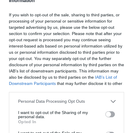
Information
το μέλλον με χαμόγελο.
If you wish to opt-out of the sale, sharing to third parties, or
processing of your personal or sensitive information for
Καρκίνος
targeted advertising by us, please use the below opt-out
section to confirm your selection. Please note that after your
Οι Καρκίνοι θα υποδεχθούν το φθινόπωρο με
opt-out request is processed you may continue seeing
interest-based ads based on personal information utilized by
αναπάντεχες ανακαλύψεις. Τα νέα που θα
us or personal information disclosed to third parties prior to
λάβετε θα σας ξαναδώσουν πίστη στο καλό και
your opt-out. You may separately opt-out of the further
disclosure of your personal information by third parties on the
θα σας θυμίσουν ότι δεν είστε μόνοι. Θα
IAB’s list of downstream participants. This information may
περιβάλλεστε από στήριξη και ζεστασιά, και η
also be disclosed by us to third parties on the
IAB’s List of
καρδιά σας θα γεμίσει με ευγνωμοσύνη. Αυτή η
Downstream Participants
that may further disclose it to other
third parties.
εποχή θα είναι ξεχωριστή, φέρνοντάς σας
ηρεμία αλλά και νέα όνειρα που θα θελήσετε να
Personal Data Processing Opt Outs
πραγματοποιήσετε.
I want to opt-out of the Sharing of my
personal data.
Opted In
Σκορπιός
I want to opt-out of the Sale of my