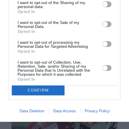
Μαραθώνιο σε Ολυμπιακούς Αγώνες μόλις το
I want to opt-out of the Sharing of my
personal data.
1984 στην 23η διοργάνωση στο Λος Αντζελες. Η
Opted In
Αμερικανίδα Τζόαν Μπενουά (με 2 ώρες και 24
I want to opt-out of the Sale of my
Personal Data.
λεπτά) κατέκτησε την πρώτη θέση.
Opted In
I want to opt-out of processing my
Γκαμπριέλα Άντερσεν – Σάις,
Personal Data for Targeted Advertising.
Opted In
μαραθωνοδρόμος, Λος Αντζελες, 1984
I want to opt-out of Collection, Use,
Retention, Sale, and/or Sharing of my
Personal Data that Is Unrelated with the
Purposes for which it was collected.
Opted In
CONFIRM
Data Deletion
Data Access
Privacy Policy