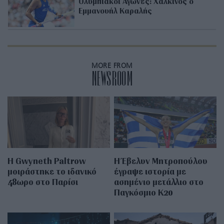
Ολυμπιακοί Αγώνες: Χάλκινος ο
Εμμανουήλ Καραλής
MORE FROM
NEWSROOM
Η Gwyneth Paltrow
Η Έβελυν Μητροπούλου
μοιράστηκε το ιδανικό
έγραψε ιστορία με
48ωρο στο Παρίσι
ασημένιο μετάλλιο στο
Παγκόσμιο Κ20