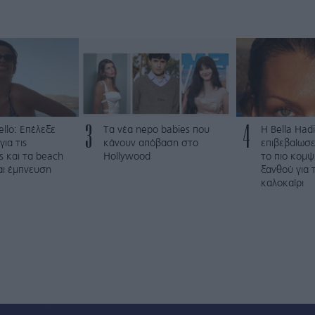
3
4
llo: Επέλεξε
Τα νέα nepo babies που
Η Bella Hadi
ια τις
κάνουν απόβαση στο
επιβεβαίωσε
ς και τα beach
Hollywood
το πιο κομ
ναι έμπνευση
ξανθού για 
καλοκαίρι