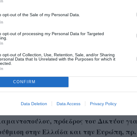
In
τιγμή να συνεχίσουμε να μιλάμε για να διαλύσουμε 
του το συστημικό σεξισμό που κρατά πίσω το μισό π
o opt-out of the Sale of my Personal Data.
θα το κάνουμε αυτό; Το Marie Claire έθεσε τις ερωτή
In
αι 23 άνθρωποι απάντησαν χωρίς περιστροφές, για 
to opt-out of processing my Personal Data for Targeted
ing.
υμε όσο πιο καθαρά γίνεται πώς φτάσαμε ως εδώ κα
In
 πάμε στη συνέχεια.
o opt-out of Collection, Use, Retention, Sale, and/or Sharing
ersonal Data that Is Unrelated with the Purposes for which it
lected.
 ΕΔΩ ΤΟ ΜΕΡΟΣ Β’
In
ΤΑΝ ΝΑ ΒΑΖΕΙΣ ΤΗ ΣΕΞΟΥΑΛΙΚΗ
CONFIRM
ΟΧΛΗΣΗ ΣΤΗ ΝΟΜΟΘΕΣΙΑ 15 ΧΡΟΝΙΑ Π
Ο #ΜΕΤΟΟ
Data Deletion
Data Access
Privacy Policy
ιαμαντοπούλου, πρόεδρος του Δικτύου για
ύθμιση στην Ελλάδα και την Ευρώπη, πρ.