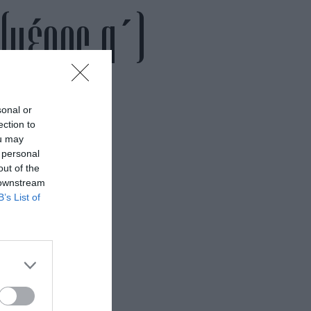
 (μέρος α΄)
sonal or
ection to
ou may
 personal
out of the
 downstream
B’s List of
πήρε
κής
ρικά
 Τώρα