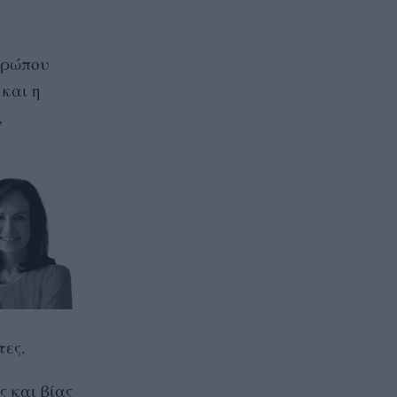
θρώπου
 και η
,
τες.
 και βίας