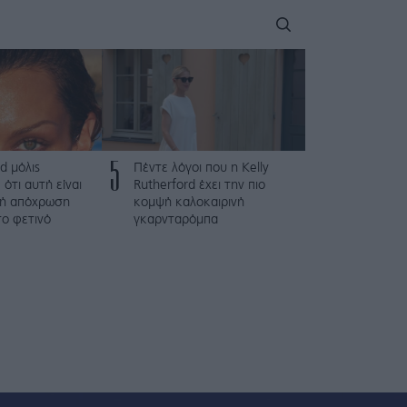
5
d μόλις
Πέντε λόγοι που η Kelly
 ότι αυτή είναι
Rutherford έχει την πιο
ψή απόχρωση
κομψή καλοκαιρινή
το φετινό
γκαρνταρόμπα