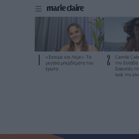
1
2
«Έχουμε και Λέμε»: Τα
Camila Cabe
μεγάλα μπερδέματα του
την Ελλάδα γ
έρωτα
διακοπές τη
look της εί