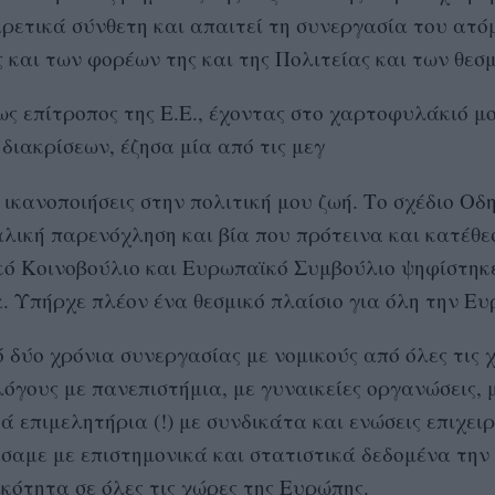
ιρετικά σύνθετη και απαιτεί τη συνεργασία του ατό
 και των φορέων της και της Πολιτείας και των θεσ
ως επίτροπος της Ε.Ε., έχοντας στο χαρτοφυλάκιό μο
διακρίσεων, έζησα μία από τις μεγ
ικανοποιήσεις στην πολιτική μου ζωή. Το σχέδιο Οδη
αλική παρενόχληση και βία που πρότεινα και κατέθε
ό Κοινοβούλιο και Ευρωπαϊκό Συμβούλιο ψηφίστηκ
. Υπήρχε πλέον ένα θεσμικό πλαίσιο για όλη την Ευ
 δύο χρόνια συνεργασίας με νομικούς από όλες τις χ
όγους με πανεπιστήμια, με γυναικείες οργανώσεις, 
ά επιμελητήρια (!) με συνδικάτα και ενώσεις επιχε
σαμε με επιστημονικά και στατιστικά δεδομένα την
κότητα σε όλες τις χώρες της Ευρώπης.