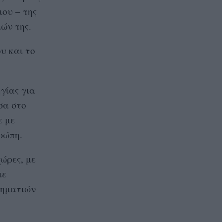
μου – της
μών της.
υ και το
γίας για
σα στο
ε με
ρώπη.
ώρες, με
με
ιρηματιών