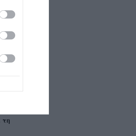
από τα
ληθυσμό
σεις που
να
ι πού
ΡΙΝ
 τη