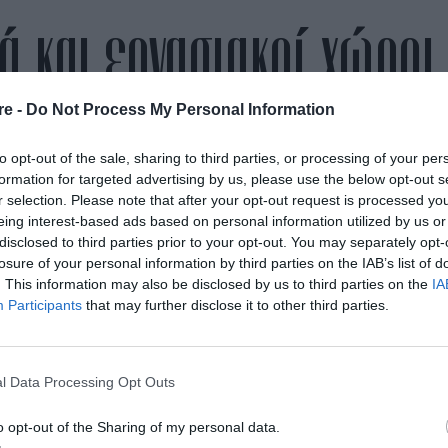
κά και εργασιακοί χώροι
re -
Do Not Process My Personal Information
23 άνθρωποι γράφουν τις άβολες αλήθειες
to opt-out of the sale, sharing to third parties, or processing of your per
formation for targeted advertising by us, please use the below opt-out s
από την
Mcteam
22/02/2021
r selection. Please note that after your opt-out request is processed y
eing interest-based ads based on personal information utilized by us or
disclosed to third parties prior to your opt-out. You may separately opt-
losure of your personal information by third parties on the IAB’s list of
. This information may also be disclosed by us to third parties on the
IA
Participants
that may further disclose it to other third parties.
Σοφία Μπεκατώρου
άναψε τη σπίθα και η συζήτηση 
φωτιά, αλλά αν νομίζετε ότι η υπόθεση της σεξουαλι
l Data Processing Opt Outs
παρενόχλησης στην Ελλάδα θα εξαντληθεί επειδή με
ά αυτού του κόσμου ξεσκεπάστηκαν, κάνετε λάθος.
o opt-out of the Sharing of my personal data.