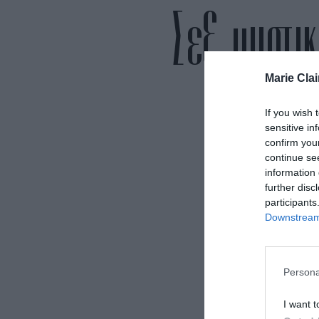
Σεξ, μυστι
Marie Clai
If you wish 
sensitive in
confirm you
continue se
information 
further disc
participants
Downstream 
Η
Persona
αρπακτικ
I want t