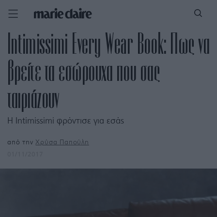
Intimissimi Every Wear Book: Πως να
βρείτε τα εσώρουχα που σας
ταιριάζουν
Η Intimissimi φρόντισε για εσάς
από την
Χρύσα Παπούλη
01/11/2017