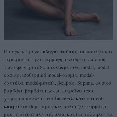
οδηγός
τσέπης
Ο συγκεκριμένος
απεικονίζει και
περιγράφει την εφαρμογή, άνεση και επίδοση
των υφών (μετάξι, μαλλί&μετάξι, modal, modal-
κασμίρ, ισοθερμικό modal-κασμίρ, modal-
δαντέλα, modal-μετάξι, βαμβάκι Supima, φυσικό
βαμβάκι, βαμβάκι raw cut μικροϊνες) που
basic
πλεκτά
και
cult
χρησιμοποιούνται στα
κομμάτια
(tops, αμάνικες μπλουζες, κορμάκια,
μακρυμάνικα πλεκτά, σλιπ, κ.α.) κατάλληλα για