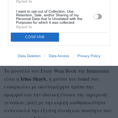
Opted In
I want to opt-out of Collection, Use,
Retention, Sale, and/or Sharing of my
Personal Data that Is Unrelated with the
Purposes for which it was collected.
Opted In
CONFIRM
Data Deletion
Data Access
Privacy Policy
Tο μοντέλο του Every Wear Book της Intimissimi
Irina Shayk
είναι η
, η μούσα του brand που
ενσαρκώνει με ακαταμάχητο τρόπο την
ομορφιά και την ιδανική έννοια της σημερινής
γυναίκας, μαζί με την κομψή αισθησιακότητα
αντανακλά την έξυπνη άνεση και ποιότητα που