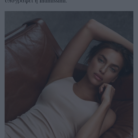
υπογράφει η Intimissimi.