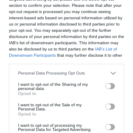
section to confirm your selection. Please note that after your
#
insideandout
, το οποίο η Intimissimi επέλεξε για
opt-out request is processed you may continue seeing
να επικοινωνήσει το νέο όραμα της θηλυκής
interest-based ads based on personal information utilized by
us or personal information disclosed to third parties prior to
ομορφιάς. Πραγματική, σύγχρονη και περήφανη
your opt-out. You may separately opt-out of the further
για τον αισθησιασμό της.
disclosure of your personal information by third parties on the
IAB’s list of downstream participants. This information may
also be disclosed by us to third parties on the
IAB’s List of
Downstream Participants
that may further disclose it to other
third parties.
Personal Data Processing Opt Outs
I want to opt-out of the Sharing of my
personal data.
Opted In
I want to opt-out of the Sale of my
Personal Data.
Opted In
I want to opt-out of processing my
Personal Data for Targeted Advertising.