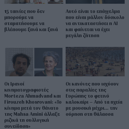
15 ταινίες που δεν
Αυτό είναι το επάγγελμα
μπορούμε να
που είναι μάλλον δύσκολο
σταματήσουμε να
να αντικαταστήσει η AI
βλέπουμε ξανά και ξανά
και φαίνεται να έχει
μεγάλη ζήτηση
Οι Ιρανοί
Οι κανόνες που ισχύουν
κινηματογραφιστές
στις παραλίες της
Morteza Ahmadvand και
Ευρώπης το φετινό
Firouzeh Khosrovani: «Το
καλοκαίρι – Από τα ηχεία
κίνημα μετά τον θάνατο
με μουσική μέχρι… την
της Mahsa Amini άλλαξε
ούρηση στη θάλασσα
ριζικά τη συλλογική
συνείδηση»