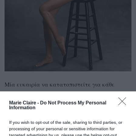
Μία ευκαιρία να κατατοπιστείτε για κάθε
πλευρά του ρούχου σας, μία φιλοσοφία
σύγχρονη
γυναίκα
αφιερωμένη στη
που είναι
Marie Claire -
Do Not Process My Personal
Information
ολοένα και πιο συνειδητοποιημένη για την
-εσωτερική και εξωτερική- γοητεία της.
If you wish to opt-out of the sale, sharing to third parties, or
processing of your personal or sensitive information for
Μία πεποίθηση που συνοψίζεται στο hashtag
targeted advertising by us, please use the below opt-out