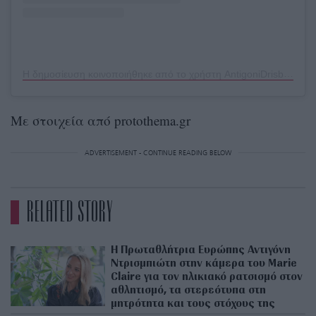
Η δημοσίευση κοινοποιήθηκε από το χρήστη AntigoniDrisbioti OLY (@adigoni.drisbioti)
Με στοιχεία από protothema.gr
ADVERTISEMENT - CONTINUE READING BELOW
RELATED STORY
Η Πρωταθλήτρια Ευρώπης Αντιγόνη
Ντρισμπιώτη στην κάμερα του Marie
Claire για τον ηλικιακό ρατσισμό στον
αθλητισμό, τα στερεότυπα στη
μητρότητα και τους στόχους της