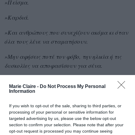
»Πείσμα.
»Καρδιά.
»Και ανθρώπους που συνεχίζουν ακόμα κι όταν
όλα τους λένε να σταματήσουν.
»Μην αφήσεις ποτέ τον φόβο, την ηλικία ή τις
δυσκολίες να αποφασίσουν για σένα.
»Αν το θέλεις πραγματικά… επέμεινε.
Marie Claire -
Do Not Process My Personal
Information
»Δούλεψε σιωπηλά.
If you wish to opt-out of the sale, sharing to third parties, or
»Πίστεψέ το μέχρι τέλους.
processing of your personal or sensitive information for
targeted advertising by us, please use the below opt-out
»Γιατί κάποια μέρα, όλος αυτός ο πόνος θα
section to confirm your selection. Please note that after your
opt-out request is processed you may continue seeing
γίνει η ιστορία σου
».