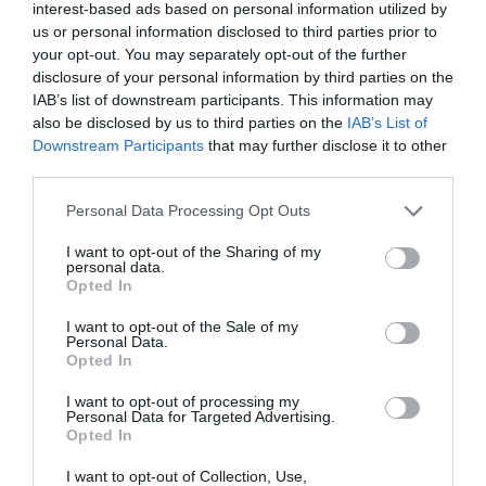
interest-based ads based on personal information utilized by
us or personal information disclosed to third parties prior to
2022
Το
, λίγους μήνες μετά τα συνεργατικά
your opt-out. You may separately opt-out of the further
disclosure of your personal information by third parties on the
μετάλλια, ένα λιτό μήνυμα από τον τότε
IAB’s list of downstream participants. This information may
προπονητή της την άφησε χωρίς ομάδα και
also be disclosed by us to third parties on the
IAB’s List of
Downstream Participants
that may further disclose it to other
χωρίς προειδοποίηση. «
Η συνεργασία μας
third parties.
τελειώνει εδώ
» – κι έπειτα δημόσια ανακοίνωση
Personal Data Processing Opt Outs
ότι το γκρουπ συνεχίζει χωρίς εκείνη. «
Ήμουν
38. Η μεγαλύτερη ήττα ήταν αυτή, κάποιος να
I want to opt-out of the Sharing of my
personal data.
με εκθέσει έτσι χωρίς να μου το πει προσωπικά,
Opted In
αλλά μόνο με ένα μήνυμα
», λέει.
I want to opt-out of the Sale of my
Personal Data.
Opted In
e-mail
Μετά από έναν μήνα βαθιάς θλίψης, ένα
camp
Αυστραλία
για συμμετοχή σε
στην
έγινε
I want to opt-out of processing my
Personal Data for Targeted Advertising.
το εισιτήριο για την επόμενη πίστα. Τα
Opted In
Χριστούγεννα τα πέρασε μόνη, δουλεύοντας
I want to opt-out of Collection, Use,