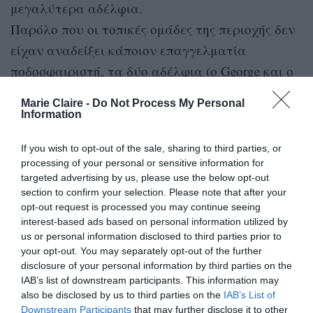
μεγαλύτερα αδέλφια.
Παρόλο που οι τοπικές ομάδες της περιοχής δεν
είχαν αναδείξει κάποιον επαγγελματία
ποδοσφαιριστή, τα δύο αδέλφια (ο George και ο
Sam) βρέθηκαν στις ομάδες νέων της Μίλτον
Marie Claire -
Do Not Process My Personal
Κέινς Ντονς.
Information
Η καταξίωση δεν ήταν εύκολη υπόθεση, ωστόσο
If you wish to opt-out of the sale, sharing to third parties, or
processing of your personal or sensitive information for
έπειτα από διάφορους δανεισμούς ο George
targeted advertising by us, please use the below opt-out
κατάφερε να παίξει στην πρώτη ομάδα του
section to confirm your selection. Please note that after your
opt-out request is processed you may continue seeing
συλλόγου και σιγά, σιγά άρχισε να προκαλεί το
interest-based ads based on personal information utilized by
ενδιαφέρον κι άλλων συλλόγων. Τελικά έφτασε
us or personal information disclosed to third parties prior to
να κάνει το μεγάλο άλμα το 2017 όταν σε
your opt-out. You may separately opt-out of the further
disclosure of your personal information by third parties on the
ηλικία 24 ετών πήρε μεταγραφή στη Σέφιλντ
IAB’s list of downstream participants. This information may
Γιουνάιτεντ.
also be disclosed by us to third parties on the
IAB’s List of
Downstream Participants
that may further disclose it to other