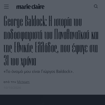
George Baldock: Η ιστορία του
ποδοσφαιριστή του Παναθηναϊκού και
της Εθνικής Ελλάδος, που έφυγε στα
31 του χρόνια
«Το όνομά μου είναι Γιώργος Baldock».
από την
Mcteam
10/10/2024