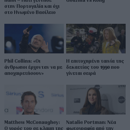
στην Πορτογαλία και όχι
στο Ηνωμένο Βασίλειο
Phil Collins: «Οι
Η επιτυχημένη ταινία της
άνθρωποι έρχονταν να με
δεκαετίας του 1990 που
αποχαιρετήσουν»
γίνεται σειρά
Matthew McConaughey:
Natalie Portman: Νέα
Ο χορός του σε κλαμπ της
φωτογραφία από την