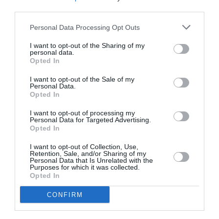
third parties.
Με τις «λεπίδες» έφτιαξε το όνομα του και
έφτασε να αγωνιστεί στην Premier League (83
Personal Data Processing Opt Outs
συμμετοχές στο κορυφαίο πρωτάθλημα του
I want to opt-out of the Sharing of my
personal data.
κόσμου), με τα δημοσιεύματα στην προ
Opted In
κορωνοϊού εποχή να αναφέρουν ότι ο Γκάρεθ
I want to opt-out of the Sale of my
Σάουθγκεϊτ και οι συνεργάτες του τον είχαν στη
Personal Data.
Opted In
λίστα με τους παίκτες που θα μπορούσαν να
κληθούν στην Εθνική Αγγλίας.
I want to opt-out of processing my
Personal Data for Targeted Advertising.
Opted In
Ο ίδιος όμως εκείνη την εποχή το είχε πάρει
I want to opt-out of Collection, Use,
απόφαση να αγωνιστεί για την Ελλάδα. Ήταν
Retention, Sale, and/or Sharing of my
Personal Data that Is Unrelated with the
παντρεμένος και πατέρας ενός ανήλικου
Purposes for which it was collected.
Opted In
παιδιού
με την οικογένειά του να μένει μόνιμα
CONFIRM
στην Αγγλία.