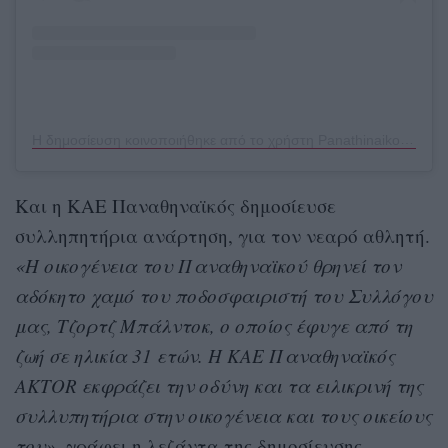
Η δημοσίευση κοινοποιήθηκε από το χρήστη Panathinaikos FC (@fcpanathinaikos)
Και η ΚΑΕ Παναθηναϊκός δημοσίευσε
συλληπητήρια ανάρτηση, για τον νεαρό αθλητή.
«Η οικογένεια του Παναθηναϊκού θρηνεί τον
αδόκητο χαμό του ποδοσφαιριστή του Συλλόγου
μας, Τζορτζ Μπάλντοκ, ο οποίος έφυγε από τη
ζωή σε ηλικία 31 ετών. Η ΚΑΕ Παναθηναϊκός
AKTOR εκφράζει την οδύνη και τα ειλικρινή της
συλλυπητήρια στην οικογένεια και τους οικείους
του»
, γράφει η λεζάντα της δημοσίευσης.