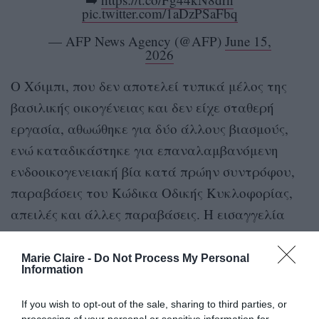
pic.twitter.com/1aDzPSaFbq
— AFP News Agency (@AFP)
June 15,
2026
Ο Χόιμπι, που δεν αποτελεί τυπικά μέλος της
βασιλικής οικογένειας και δεν είχε σταθερή
εργασία, αθωώθηκε για δύο άλλους βιασμούς,
ενώ καταδικάστηκε για επαναλαμβανόμενη
ενδοοικογενειακή βία κατά πρώην συντρόφου,
παραβάσεις του Κώδικα Οδικής Κυκλοφορίας,
απειλές και άλλες παραβάσεις. Η εισαγγελία
είχε ζητήσει ποινή επτά ετών.
Marie Claire -
Do Not Process My Personal
Information
If you wish to opt-out of the sale, sharing to third parties, or