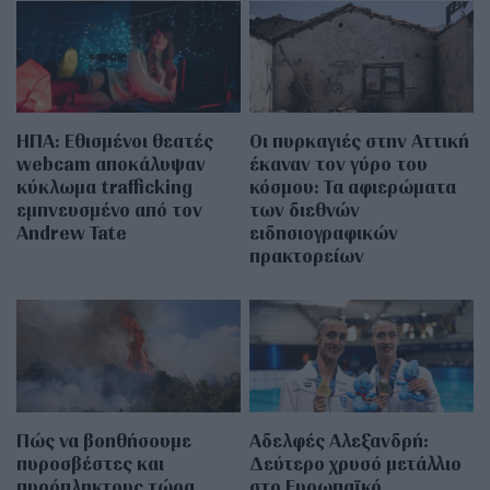
ΗΠΑ: Εθισμένοι θεατές
Οι πυρκαγιές στην Αττική
webcam αποκάλυψαν
έκαναν τον γύρο του
κύκλωμα trafficking
κόσμου: Τα αφιερώματα
εμπνευσμένο από τον
των διεθνών
Andrew Tate
ειδησιογραφικών
πρακτορείων
Πώς να βοηθήσουμε
Αδελφές Αλεξανδρή:
πυροσβέστες και
Δεύτερο χρυσό μετάλλιο
πυρόπληκτους τώρα
στο Ευρωπαϊκό