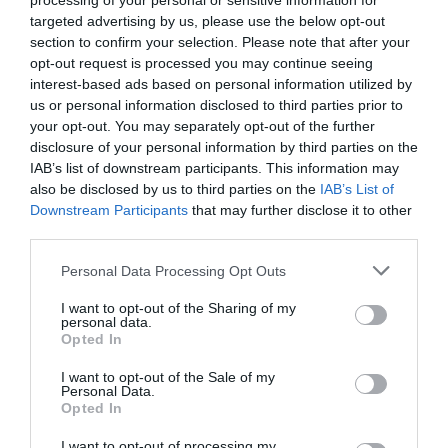
processing of your personal or sensitive information for
targeted advertising by us, please use the below opt-out
section to confirm your selection. Please note that after your
opt-out request is processed you may continue seeing
interest-based ads based on personal information utilized by
us or personal information disclosed to third parties prior to
your opt-out. You may separately opt-out of the further
Ο ίδιος είχε αρνηθεί τις πιο σοβαρές κατηγορίες,
disclosure of your personal information by third parties on the
περιλαμβανομένων των βιασμών που η
IAB’s list of downstream participants. This information may
also be disclosed by us to third parties on the
IAB’s List of
εισαγγελία ισχυρίστηκε ότι έγιναν, ενώ τα
Downstream Participants
that may further disclose it to other
θύματα κοιμούνταν ή ήταν αναίσθητα, καθώς
third parties.
και την κατηγορία ενδοοικογενειακής βίας. Η
Personal Data Processing Opt Outs
υπεράσπισή του ζήτησε ποινή 18 μηνών για τις
I want to opt-out of the Sharing of my
υπόλοιπες κατηγορίες στις οποίες παραδέχθηκε
personal data.
Opted In
ενοχή, μεταξύ των οποίων μεταφορά 3,5 κιλών
μαριχουάνας, σωματικές επιθέσεις και απειλές.
I want to opt-out of the Sale of my
Personal Data.
Opted In
Ο Χόιμπι, που βρίσκεται υπό κράτηση από την
I want to opt-out of processing my