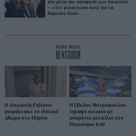
της μετά την απόφαση των δικαστών
– «Δεν μετάνιωσα ποτέ για τη
δημόσια δίκη»
MORE FROM
NEWSROOM
Η Gwyneth Paltrow
Η Έβελυν Μητροπούλου
μοιράστηκε το ιδανικό
έγραψε ιστορία με
48ωρο στο Παρίσι
ασημένιο μετάλλιο στο
Παγκόσμιο Κ20