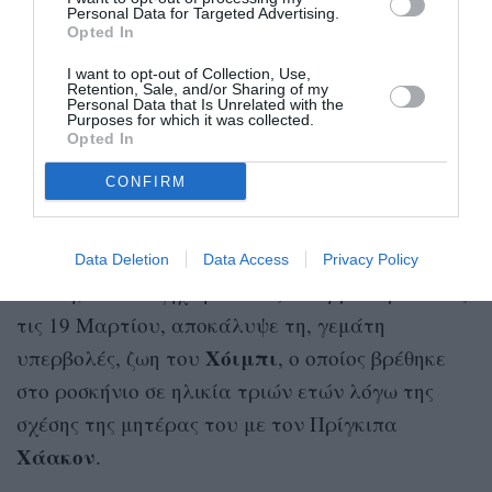
1η Φεβρουαρίου, δεν παρέστη αυτοπροσώπως
Personal Data for Targeted Advertising.
Opted In
στη δίκη για ιατρικούς λόγους, αλλά
εμφανίστηκε μέσω τηλεδιάσκεψης. Το μόνο θύμα
I want to opt-out of Collection, Use,
Retention, Sale, and/or Sharing of my
βιασμού που παρευρέθηκε στην αίθουσα
Personal Data that Is Unrelated with the
Purposes for which it was collected.
ξέσπασε σε δάκρυα όταν ο δικαστής ανακοίνωσε
Opted In
την ετυμηγορία.
CONFIRM
Ζωή μέσα στην υπερβολή
Data Deletion
Data Access
Privacy Policy
Η δίκη, που διεξήχθη από τις 3 Φεβρουαρίου έως
τις 19 Μαρτίου, αποκάλυψε τη, γεμάτη
Χόιμπι
υπερβολές, ζωη του
, ο οποίος βρέθηκε
στο ροσκήνιο σε ηλικία τριών ετών λόγω της
σχέσης της μητέρας του με τον Πρίγκιπα
Χάακον
.