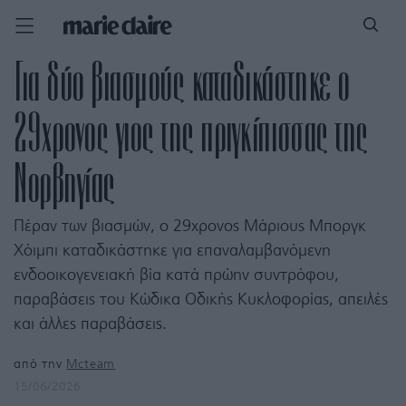
Για δύο βιασμούς καταδικάστηκε ο
29χρονος γιος της πριγκίπισσας της
Νορβηγίας
Πέραν των βιασμών, ο 29χρονος Μάριους Μποργκ
Χόιμπι καταδικάστηκε για επαναλαμβανόμενη
ενδοοικογενειακή βία κατά πρώην συντρόφου,
παραβάσεις του Κώδικα Οδικής Κυκλοφορίας, απειλές
και άλλες παραβάσεις.
από την
Mcteam
15/06/2026