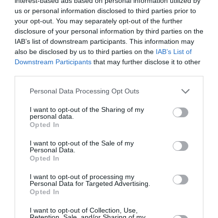
interest-based ads based on personal information utilized by
us or personal information disclosed to third parties prior to
Ο 11χρονος είχε διακομιστεί στο
your opt-out. You may separately opt-out of the further
disclosure of your personal information by third parties on the
πανεπιστημιακό νοσοκομείο του Μισισιπή
IAB’s list of downstream participants. This information may
από όπου πήρε εξιτήριο την Τετάρτη.
also be disclosed by us to third parties on the
IAB’s List of
Downstream Participants
that may further disclose it to other
Δεν ξέρω πώς
«Είναι καλά, είναι ευλογημένος.
third parties.
αλλιώς να το περιγράψω, πώς να περιγράψω
Personal Data Processing Opt Outs
το γεγονός ότι επιβίωσε
»
, δήλωσε χθες η
I want to opt-out of the Sharing of my
μητέρα του, όταν ρωτήθηκε από
personal data.
Opted In
δημοσιογράφους για την κατάσταση της υγείας
I want to opt-out of the Sale of my
του γιου της.
Personal Data.
Opted In
Σε συνέντευξη που παραχώρησε στο CNN η
I want to opt-out of processing my
ότι ο πατέρας ενός από
Νακάλα Μάρι δήλωσε
Personal Data for Targeted Advertising.
Opted In
τα άλλα παιδιά της έφτασε στο σπίτι της
I want to opt-out of Collection, Use,
στις 4 τα ξημερώματα του Σαββάτου
Retention, Sale, and/or Sharing of my