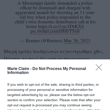
A Mississippi family demanded a police
officer be dismissed and charged with
aggravated assault for shooting an 11-year-
old boy when police responded to the
child’s own domestic disturbance call at his
home
https://t.co/1syc3DrKX4
pic.twitter.com/rI8lfrYSx6
— Reuters (@Reuters)
May 26, 2023
Μικρή ομάδα διαδηλωτών συγκεντρώθηκε χθες,
Πέμπτη, το πρωί έξω από το δημαρχιακό
μέγαρο, όπου η οικογένεια του αγοριού
Marie Claire -
Do Not Process My Personal
συναντήθηκε με τοπικούς αξιωματούχους.
Information
If you wish to opt-out of the sale, sharing to third parties, or
«Ζητάμε δικαιοσύνη. Ένα 11χρονο μαύρο αγόρι
processing of your personal or sensitive information for
στην Ιντιανόλα παρά λίγο να χάσει τη ζωή
targeted advertising by us, please use the below opt-out
«Δεν έκανε τίποτα
του»
, κατήγγειλε ο Μουρ.
section to confirm your selection. Please note that after your
opt-out request is processed you may continue seeing
λάθος και όλα σωστά».