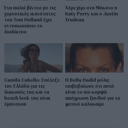
Ένα παλιό βίντεο με τις
Χέρι χέρι στη Μύκονο η
χορευτικές ικανότητες
Katy Perry και ο Justin
του Tom Holland έχει
Trudeau
εντυπωσιάσει το
διαδίκτυο
Camila Cabello: Επέλεξε
Η Bella Hadid μόλις
την Ελλάδα για τις
επιβεβαίωσε ότι αυτή
διακοπές της και τα
είναι το πιο κομψή
beach look της είναι
απόχρωση ξανθού για το
έμπνευση
φετινό καλοκαίρι