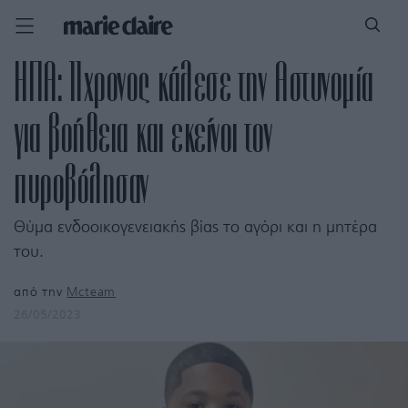
ΗΠΑ: 11χρονος κάλεσε την Αστυνομία
για βοήθεια και εκείνοι τον
πυροβόλησαν
Θύμα ενδοοικογενειακής βίας το αγόρι και η μητέρα
του.
από την
Mcteam
26/05/2023