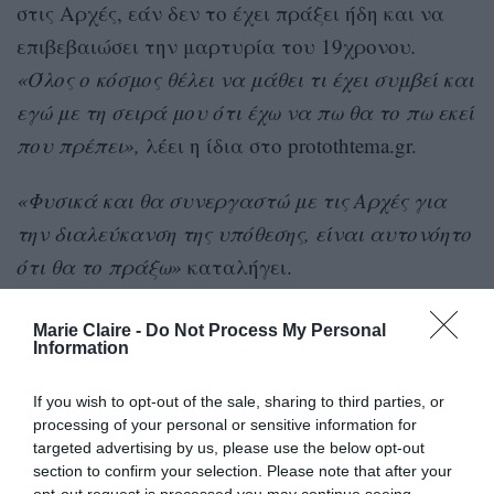
στις Αρχές, εάν δεν το έχει πράξει ήδη και να
επιβεβαιώσει την μαρτυρία του 19χρονου
.
«Όλος ο κόσμος θέλει να μάθει τι έχει συμβεί και
εγώ με τη σειρά μου ότι έχω να πω θα το πω εκεί
που πρέπει»,
λέει η ίδια στο protothtema.gr.
«Φυσικά και θα συνεργαστώ με τις Αρχές για
την διαλεύκανση της υπόθεσης, είναι αυτονόητο
ότι θα το πράξω»
καταλήγει.
«Η πρεσβυτέρα ήταν πολύ επιθετική, έβαζε
Marie Claire -
Do Not Process My Personal
Information
και αυτή τιμωρίες»
If you wish to opt-out of the sale, sharing to third parties, or
Τη δική της μαρτυρία για όσα συνέβαιναν
processing of your personal or sensitive information for
targeted advertising by us, please use the below opt-out
στην Κιβωτό του Κόσμου και τα οποία ερευνούν
section to confirm your selection. Please note that after your
πλέον δύο εισαγγελείς ανηλίκων που