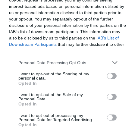
opt-out request is processed you may continue seeing
«ανοίγουν» από σήμερα κύκλο καταθέσεων,
interest-based ads based on personal information utilized by
us or personal information disclosed to third parties prior to
περιέγραψε ένα κορίτσι που έμεινε σε δομή της
your opt-out. You may separately opt-out of the further
οργάνωσης από τα 8 μέχρι τα 18 της χρόνια.
disclosure of your personal information by third parties on the
IAB’s list of downstream participants. This information may
also be disclosed by us to third parties on the
IAB’s List of
εμπλέκει και
Στη μαρτυρία της η κοπέλα
Downstream Participants
that may further disclose it to other
την πρεσβυτέρα του πατέρα Αντώνιου
για
third parties.
την οποία είπε ότ
ι «έχει σχέση σε όλα αυτά,
Personal Data Processing Opt Outs
ήταν πολύ επιθετική, μας έλεγε “δίνω τα πάντα
I want to opt-out of the Sharing of my
για εσάς και δεν σέβεστε τίποτα” και εννοείται
personal data.
Opted In
ότι επέβαλε και τιμωρίες».
I want to opt-out of the Sale of my
Personal Data.
για 4 μήνες
Η κοπέλα περιέγραψε, επίσης, πως
Opted In
της επέβαλαν απομόνωση
από τα μέλη της
I want to opt-out of processing my
«μεγάλης ομάδας» επειδή, όπως της είπαν
Personal Data for Targeted Advertising.
Opted In
«επηρεάζα άλλα παιδιά».