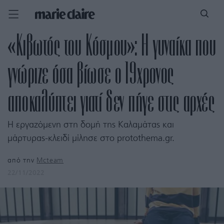
«Κιβωτός του Κόσμου»: Η γυναίκα που
γνώριζε όσα βίωσε ο 19χρονος
αποκαλύπτει γιατί δεν πήγε στις αρχές
Η εργαζόμενη στη δομή της Καλαμάτας και
μάρτυρας-κλειδί μίλησε στο protothema.gr.
από την
Mcteam
22/11/2022