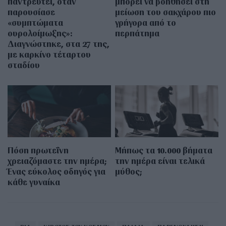
παντρευτεί, όταν
μπορεί να βοηθήσει στη
παρουσίασε
μείωση του σακχάρου πιο
«συμπτώματα
γρήγορα από το
ουρολοίμωξης»:
περπάτημα
Διαγνώστηκε, στα 27 της,
με καρκίνο τέταρτου
σταδίου
Πόση πρωτεΐνη
Μήπως τα 10.000 βήματα
χρειαζόμαστε την ημέρα;
την ημέρα είναι τελικά
Ένας εύκολος οδηγός για
μύθος;
κάθε γυναίκα