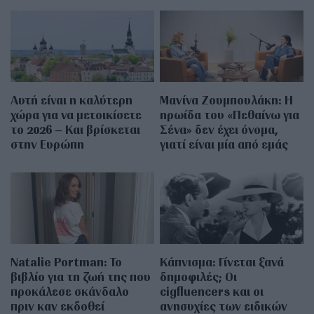
Αυτή είναι η καλύτερη
Μανίνα Ζουμπουλάκη: H
χώρα για να μετοικίσετε
ηρωίδα του «Πεθαίνω για
το 2026 – Και βρίσκεται
Σένα» δεν έχει όνομα,
στην Ευρώπη
γιατί είναι μία από εμάς
Natalie Portman: Το
Κάπνισμα: Γίνεται ξανά
βιβλίο για τη ζωή της που
δημοφιλές; Οι
προκάλεσε σκάνδαλο
cigfluencers και οι
πριν καν εκδοθεί
ανησυχίες των ειδικών