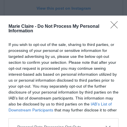
View this post on Instagram
Marie Claire -
Do Not Process My Personal
Information
If you wish to opt-out of the sale, sharing to third parties, or
processing of your personal or sensitive information for
targeted advertising by us, please use the below opt-out
section to confirm your selection. Please note that after your
opt-out request is processed you may continue seeing
interest-based ads based on personal information utilized by
us or personal information disclosed to third parties prior to
A post shared by NASA Aeronautics (@nasaaero)
your opt-out. You may separately opt-out of the further
disclosure of your personal information by third parties on the
IAB’s list of downstream participants. This information may
also be disclosed by us to third parties on the
IAB’s List of
Το μοντέλο είχε παρουσιαστεί για πρώτη φορά
Downstream Participants
that may further disclose it to other
στο κοινό τον περασμένο καλοκαίρι. Διαθέτει
third parties.
μία μύτη μήκους 11,5 μέτρων, εξαιτίας της