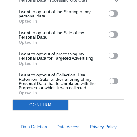
Personal Data Processing Opt Outs
δεν θα υπάρχει παράθυρο στο σημείο
οποίας
I want to opt-out of the Sharing of my
όπου θα κάθονται οι πιλότοι,
που θα
personal data.
Opted In
παρακολουθούν όσα γίνονται εκτός του
αεροπλάνου μέσα από ένα ειδικό εξωτερικό
I want to opt-out of the Sale of my
Personal Data.
σύστημα ελέγχου, που θα τους παρουσιάζει μία
Opted In
επαυξημένη πραγματικότητα, συνδυαστικά με
I want to opt-out of processing my
Personal Data for Targeted Advertising.
δεδομένα και άλλες πληροφορίες που θα είναι
Opted In
απαραίτητες για το πιλοτάρισμα.
I want to opt-out of Collection, Use,
Retention, Sale, and/or Sharing of my
Personal Data that Is Unrelated with the
Το μήκος του αεροπλάνου θα είναι περίπου 30
Purposes for which it was collected.
Opted In
μέτρα και το πλάτος του 9 μέτρα. Η ταχύτητά
του θα φτάνει σχεδόν τα 1500 χιλιόμετρα ανά
CONFIRM
ώρα, ενώ θα πετάει σε ύψος 16 χιλιάδων μέτρων,
με μία μόνο μηχανή. Για την ώρα δεν
Data Deletion
Data Access
Privacy Policy
γνωρίζουμε πόσους επιβάτες θα μπορεί να