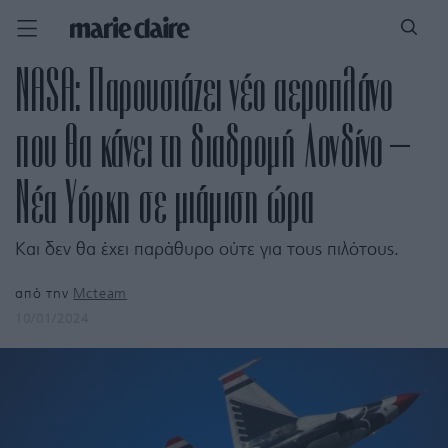
NASA: Παρουσιάζει νέο αεροπλάνο
που θα κάνει τη διαδρομή Λονδίνο –
Νέα Υόρκη σε μιάμιση ώρα
Και δεν θα έχει παράθυρο ούτε για τους πιλότους.
από την
Mcteam
10/01/2024