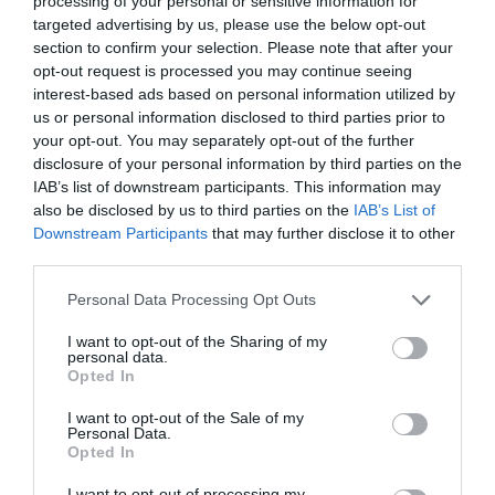
processing of your personal or sensitive information for
targeted advertising by us, please use the below opt-out
Το ζευγάρι είχε έναν γιο που είναι έγκλειστος
section to confirm your selection. Please note that after your
στις φυλακές Νιγρίτας για ναρκωτικά. Οι πηγές
opt-out request is processed you may continue seeing
αναφέρουν ότι ο άντρας σκότωσε τη σύζυγό του
interest-based ads based on personal information utilized by
us or personal information disclosed to third parties prior to
χτυπώντας την, ενώ είχε απασχολήσει τις αρχές
your opt-out. You may separately opt-out of the further
ενδοοικογενειακή βία
και στο παρελθόν για
με
disclosure of your personal information by third parties on the
IAB’s list of downstream participants. This information may
θύμα τον γιο του.
also be disclosed by us to third parties on the
IAB’s List of
Downstream Participants
that may further disclose it to other
Πηγή: protothema.gr
third parties.
Personal Data Processing Opt Outs
ADVERTISEMENT - CONTINUE READING BELOW
I want to opt-out of the Sharing of my
personal data.
Opted In
RELATED STORY
I want to opt-out of the Sale of my
Personal Data.
Opted In
Νέα γυναικοκτονία στην Κυψέλη:
37χρονος σκότωσε στη μέση του
I want to opt-out of processing my