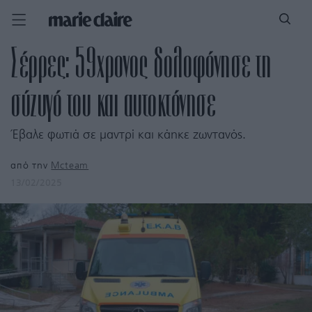
Σέρρες: 59χρονος δολοφόνησε τη
σύζυγό του και αυτοκτόνησε
Έβαλε φωτιά σε μαντρί και κάηκε ζωντανός.
από την
Mcteam
13/02/2025