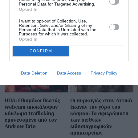
δρόμου τη σύντροφο του φίλου του
Personal Data for Targeted Advertising.
Opted In
I want to opt-out of Collection, Use,
Retention, Sale, and/or Sharing of my
Personal Data that Is Unrelated with the
Purposes for which it was collected.
Opted In
MORE FROM
NEWSROOM
CONFIRM
Data Deletion
Data Access
Privacy Policy
ΗΠΑ: Εθισμένοι θεατές
Οι πυρκαγιές στην Αττική
webcam αποκάλυψαν
έκαναν τον γύρο του
κύκλωμα trafficking
κόσμου: Τα αφιερώματα
εμπνευσμένο από τον
των διεθνών
Andrew Tate
ειδησιογραφικών
πρακτορείων