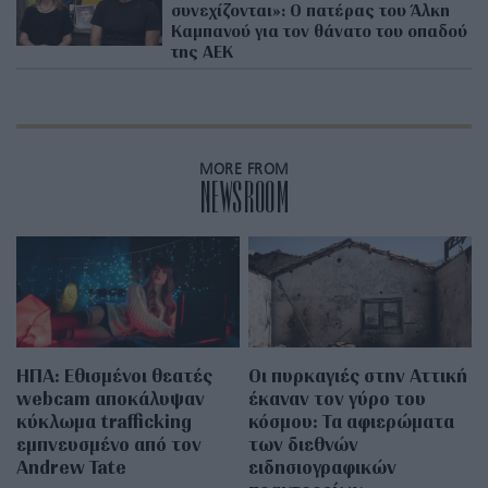
συνεχίζονται»: Ο πατέρας του Άλκη
Καμπανού για τον θάνατο του οπαδού
της ΑΕΚ
MORE FROM
NEWSROOM
ΗΠΑ: Εθισμένοι θεατές
Οι πυρκαγιές στην Αττική
webcam αποκάλυψαν
έκαναν τον γύρο του
κύκλωμα trafficking
κόσμου: Τα αφιερώματα
εμπνευσμένο από τον
των διεθνών
Andrew Tate
ειδησιογραφικών