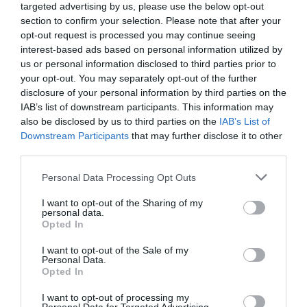
targeted advertising by us, please use the below opt-out
σωματικής
έγιναν στο κέντρο της πόλης (…)”.
section to confirm your selection. Please note that after your
opt-out request is processed you may continue seeing
»Στα πάρκα, τους δρόμους, τις συγκοινωνίες,
interest-based ads based on personal information utilized by
παρεμβάσεις
us or personal information disclosed to third parties prior to
μια σειρά από
είναι εφικτές όσο
your opt-out. You may separately opt-out of the further
συμπερίληψη
και αναγκαίες για τη
των
disclosure of your personal information by third parties on the
γυναικών
παιδιών
και των
στον αστικό
IAB’s list of downstream participants. This information may
also be disclosed by us to third parties on the
IAB’s List of
σχεδιασμό.
Downstream Participants
that may further disclose it to other
third parties.
Η πόλη της
»Ολόκληρο το θέμα με τίτλο “
Personal Data Processing Opt Outs
ισότητας
τεύχος Νοεμβρίου
” φιλοξενείται στο
σχεδίας
της “
” (#105) το οποίο κυκλοφορεί
I want to opt-out of the Sharing of my
personal data.
στους δρόμους της πόλης
».
Opted In
I want to opt-out of the Sale of my
Δείτε την ανάρτηση:
Personal Data.
Opted In
I want to opt-out of processing my