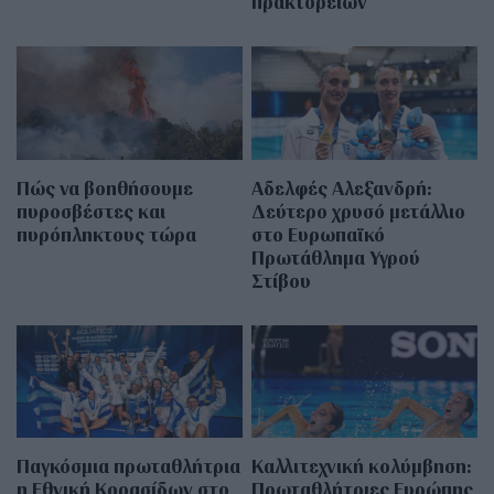
πρακτορείων
Πώς να βοηθήσουμε
Αδελφές Αλεξανδρή:
πυροσβέστες και
Δεύτερο χρυσό μετάλλιο
πυρόπληκτους τώρα
στο Ευρωπαϊκό
Πρωτάθλημα Υγρού
Στίβου
Παγκόσμια πρωταθλήτρια
Καλλιτεχνική κολύμβηση:
η Εθνική Κορασίδων στο
Πρωταθλήτριες Ευρώπης