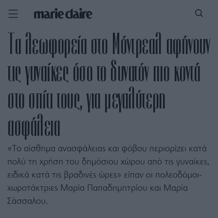
Τα λεωφορεία στο Μόντρεαλ αφήνουν
τις γυναίκες όσο το δυνατόν πιο κοντά
στο σπίτι τους, για μεγαλύτερη
ασφάλεια
«Το αίσθημα ανασφάλειας και φόβου περιορίζει κατά
πολύ τη χρήση του δημόσιου χώρου από τις γυναίκες,
ειδικά κατά τις βραδινές ώρες» είπαν οι πολεοδόμοι-
χωροτάκτριες Μαρία Παπαδημητρίου και Μαρία
Σάσσαλου.