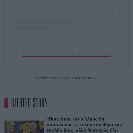
A post shared by Shedia (@shedia.streetpaper)
ADVERTISEMENT - CONTINUE READING BELOW
RELATED STORY
«Πιστεύαμε ότι ο Άλκης θα
αποτελούσε το τελευταίο θύμα της
τυφλής βίας, αλλά δυστυχώς όλα