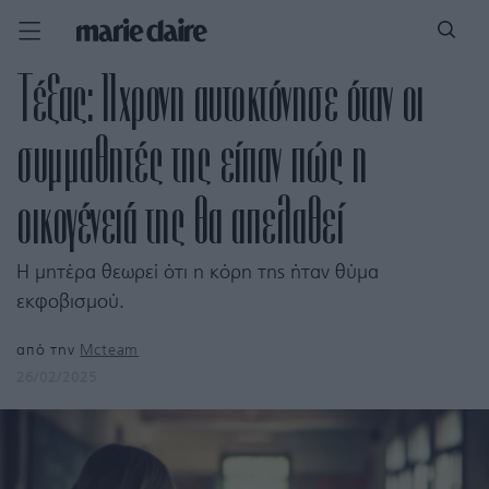
Τέξας: 11χρονη αυτοκτόνησε όταν οι
συμμαθητές της είπαν πώς η
οικογένειά της θα απελαθεί
Η μητέρα θεωρεί ότι η κόρη της ήταν θύμα
εκφοβισμού.
από την
Mcteam
26/02/2025