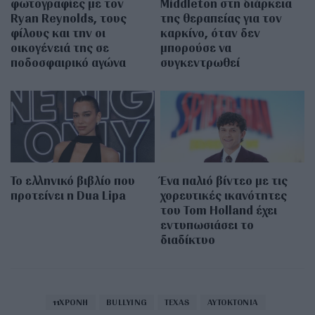
φωτογραφίες με τον
Middleton στη διάρκεια
Ryan Reynolds, τους
της θεραπείας για τον
φίλους και την οι
καρκίνο, όταν δεν
οικογένειά της σε
μπορούσε να
ποδοσφαιρικό αγώνα
συγκεντρωθεί
Το ελληνικό βιβλίο που
Ένα παλιό βίντεο με τις
προτείνει η Dua Lipa
χορευτικές ικανότητες
του Tom Holland έχει
εντυπωσιάσει το
διαδίκτυο
11ΧΡΟΝΗ
BULLYING
TEXAS
ΑΥΤΟΚΤΟΝΙΑ