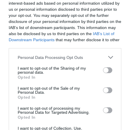
μπλε, του ροζ και του μωβ.
interest-based ads based on personal information utilized by
us or personal information disclosed to third parties prior to
your opt-out. You may separately opt-out of the further
disclosure of your personal information by third parties on the
IAB’s list of downstream participants. This information may
also be disclosed by us to third parties on the
IAB’s List of
An 11-year-old girl in Texas died by suicide
after she was bullied about her family’s
Downstream Participants
that may further disclose it to other
immigration status, her mother says
third parties.
https://t.co/LzjIbx7326
Personal Data Processing Opt Outs
— SaldañaAustinTX (@SaldanaAustinTX)
February 20, 2025
I want to opt-out of the Sharing of my
personal data.
Opted In
είχε
Στην ίδια εκκλησία όπου η Jocelynn
I want to opt-out of the Sale of my
βαπτιστεί πριν από 11 χρόνια,
το φέρετρό
Personal Data.
Opted In
της ήταν σκεπασμένο με ένα λευκό πανί με έναν
σταυρό στην κορυφή.
I want to opt-out of processing my
Personal Data for Targeted Advertising.
Opted In
Η Jocelynn μνημονεύεται ως
«μια υπέροχη κόρη,
I want to opt-out of Collection, Use,