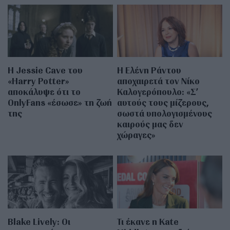
Η Jessie Cave του
Η Ελένη Ράντου
«Harry Potter»
αποχαιρετά τον Νίκο
αποκάλυψε ότι το
Καλογερόπουλο: «Σ’
OnlyFans «έσωσε» τη ζωή
αυτούς τους μίζερους,
της
σωστά υπολογισμένους
καιρούς μας δεν
χώραγες»
Blake Lively: Οι
Τι έκανε η Kate