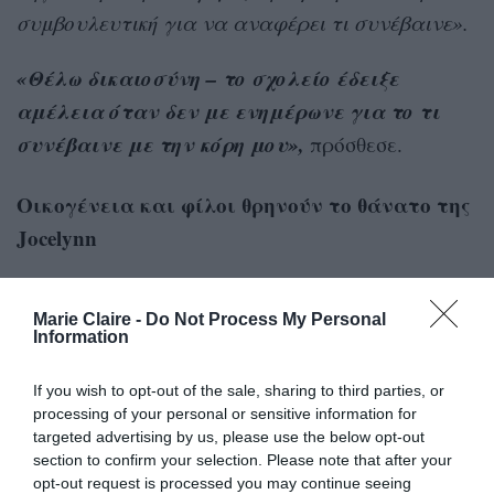
συμβουλευτική για να αναφέρει τι συνέβαινε».
«Θέλω δικαιοσύνη – το σχολείο έδειξε
αμέλεια όταν δεν με ενημέρωνε για το τι
συνέβαινε με την κόρη μου»,
πρόσθεσε.
Οικογένεια και φίλοι θρηνούν το θάνατο της
Jocelynn
Εκατοντάδες φίλοι και μέλη της οικογένειας,
Marie Claire -
Do Not Process My Personal
ανάμεσά τους πολλά παιδιά, γέμισαν την
Information
Τετάρτη την καθολική εκκλησία που έγινε η
If you wish to opt-out of the sale, sharing to third parties, or
κηδεία της Jocelyn φορώντας λευκές μπλούζες
processing of your personal or sensitive information for
και με τη φωτογραφία της στα χέρια. Ορισμένοι
targeted advertising by us, please use the below opt-out
φορούσαν φορούσαν παστέλ αποχρώσεις του
section to confirm your selection. Please note that after your
opt-out request is processed you may continue seeing