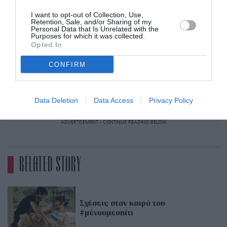
I want to opt-out of Collection, Use,
Παρότι οι Βρετανίδες υποδέχθηκαν με
Retention, Sale, and/or Sharing of my
Personal Data that Is Unrelated with the
ανακούφιση την είδηση, υπάρχουν αρκετές
Purposes for which it was collected.
Opted In
αντιδράσεις διότι η έκτακτη αυτή νομοθετική
CONFIRM
ρύθμιση δεν ισχύει για τη Βόρεια Ιρλανδία,
παρότι η άμβλωση αποποινικοποιήθηκε εκεί τον
Οκτώβριο του 2019.
Data Deletion
Data Access
Privacy Policy
ADVERTISEMENT - CONTINUE READING BELOW
RELATED STORY
Σχέσεις στον καιρό του
#μένουμεσπίτι