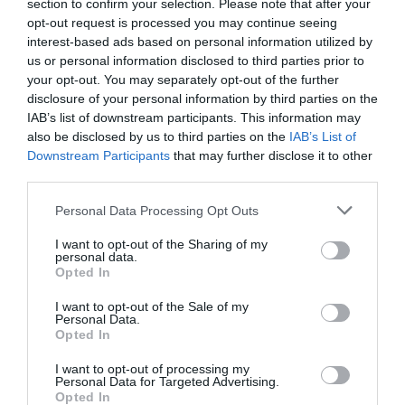
κύησης.
section to confirm your selection. Please note that after your
opt-out request is processed you may continue seeing
interest-based ads based on personal information utilized by
«Η δημόσια ασφάλεια και η συνεχής πρόσβαση
us or personal information disclosed to third parties prior to
σε υπηρεσίες “κλειδιά” είναι η προτεραιότητά
your opt-out. You may separately opt-out of the further
μας κατά τη διάρκεια αυτής της δύσκολης
disclosure of your personal information by third parties on the
IAB’s list of downstream participants. This information may
περιόδου. Αναβαθμίζουμε τις μέχρι τώρα
also be disclosed by us to third parties on the
IAB’s List of
ισχύουσες οδηγίες, έτσι ώστε οι γυναίκες που
Downstream Participants
that may further disclose it to other
third parties.
χρειάζεται να κάνουν άμβλωση μέχρι τις δέκα
εβδομάδες κύησης και δεν έχουν πρόσβαση σε
Personal Data Processing Opt Outs
κλινική να μπορούν να χρησιμοποιήσουν χάπια
I want to opt-out of the Sharing of my
personal data.
άμβλωσης στο σπίτι. Το μέτρο αυτό θα είναι
Opted In
προσωρινό και θα πρέπει να ακολουθείται
I want to opt-out of the Sale of my
ύστερα από τηλεφωνική ή ηλεκτρονική
Personal Data.
Opted In
συμβουλευτική αγωγή με γιατρό»
, ανέφερε
I want to opt-out of processing my
μεταξύ άλλων η σχετική κυβερνητική
Personal Data for Targeted Advertising.
ανακοίνωση.
Opted In