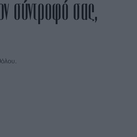
ον σύντροφό σας,
θόλου.