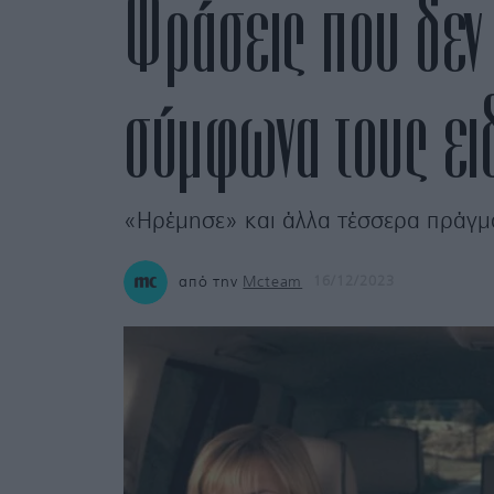
Φράσεις που δεν 
σύμφωνα τους ει
«Ηρέμησε» και άλλα τέσσερα πράγμα
από την
Mcteam
16/12/2023