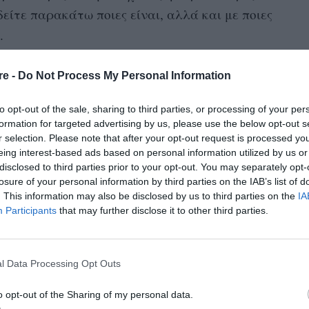
δείτε παρακάτω ποιες είναι, αλλά και με ποιες
.
Εσύ ποτέ»
re -
Do Not Process My Personal Information
βολές και δεν αναγνωρίζουν τις προσπάθειες
to opt-out of the sale, sharing to third parties, or processing of your per
formation for targeted advertising by us, please use the below opt-out s
,
δήλωσε ο Kier Gaines, ψυχολόγος που εστιάζει
r selection. Please note that after your opt-out request is processed y
σύντροφός σας μπορεί να απαντήσει με κάτι
eing interest-based ads based on personal information utilized by us or
disclosed to third parties prior to your opt-out. You may separately opt-
ρος υπεράσπισή του. Έτσι δεν κάνετε έναν
losure of your personal information by third parties on the IAB’s list of
αίνετε στη λογική μιας έντονης διαφωνίας».
. This information may also be disclosed by us to third parties on the
IA
Participants
that may further disclose it to other third parties.
κάντε μια προσπάθεια να μείνετε στο παρόν.
συζήτηση πλέον περνά σε άλλο επίπεδο»,
l Data Processing Opt Outs
 στο πρόβλημα που υπάρχει τώρα και αντί να
ον άλλο, εστιάστε στο τι συμβαίνει αυτή τη
o opt-out of the Sharing of my personal data.