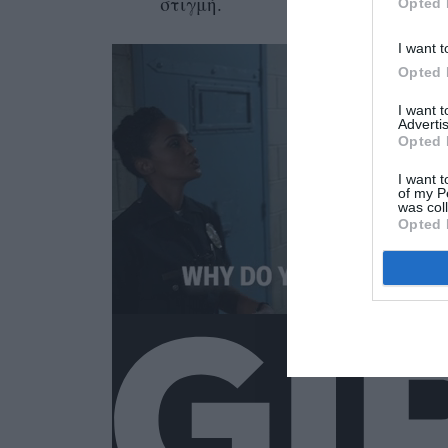
στιγμή.
Opted 
I want t
Opted 
I want 
Advertis
Opted 
I want t
of my P
was col
Opted 