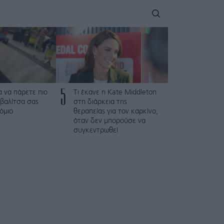
5
α να πάρετε πιο
Τι έκανε η Kate Middleton
βαλίτσα σας
στη διάρκεια της
όμιο
θεραπείας για τον καρκίνο,
όταν δεν μπορούσε να
συγκεντρωθεί