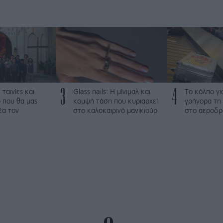
3
4
 ταινίες και
Glass nails: Η μίνιμαλ και
Το κόλπο γι
 που θα μας
κομψή τάση που κυριαρχεί
γρήγορα τη 
έα τον
στο καλοκαιρινό μανικιούρ
στο αεροδρ