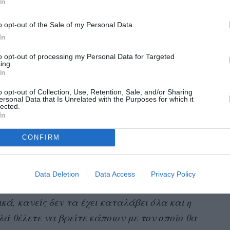
In
 είναι σταθερή μακροπρόθεσμα. Σκεφτείτε: αν
o opt-out of the Sale of my Personal Data.
 εαυτό τους να ζει σε πέντε χρόνια. Σύμφωνα
In
ηθά να δώσετε προτεραιότητα στη
to opt-out of processing my Personal Data for Targeted
ing.
In
κή συνέπεια και η οικονομική ασφάλεια
o opt-out of Collection, Use, Retention, Sale, and/or Sharing
ερότητας.
ersonal Data that Is Unrelated with the Purposes for which it
lected.
In
άζουν σαφείς εικόνες του εαυτού τους-
CONFIRM
βρίσκονται τώρα σε σχέση με το πού θα ήθελαν
 να φτάσουν εκεί. Αυτό δεν δείχνει μόνο πόσο
εβαιότητες της ζωής, αλλά και ποιοι είναι οι
Data Deletion
Data Access
Privacy Policy
υς, γεγονός που βοηθά να καθοριστεί αν
ά, κανείς δεν τα έχει καταλάβει όλα και η
ά θέλετε να βρείτε κάποιον με τον οποίο θα