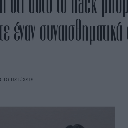
ται ότι αυτό το hack μπο
τε έναν συναισθηματικά
α το πετύχετε.