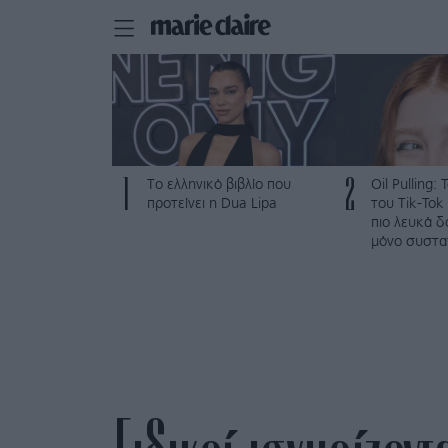
1
2
Το ελληνικό βιβλίο που
Oil Pulling: 
προτείνει η Dua Lipa
του Tik-Tok
πιο λευκά δ
μόνο συστα