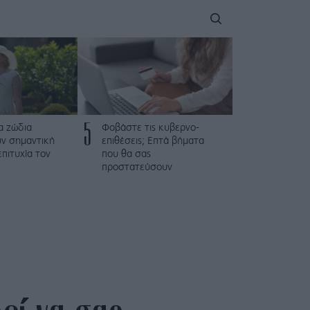
5
α ζώδια
Φοβάστε τις κυβερνο-
ν σημαντική
επιθέσεις; Επτά βήματα
επιτυχία τον
που θα σας
προστατεύσουν