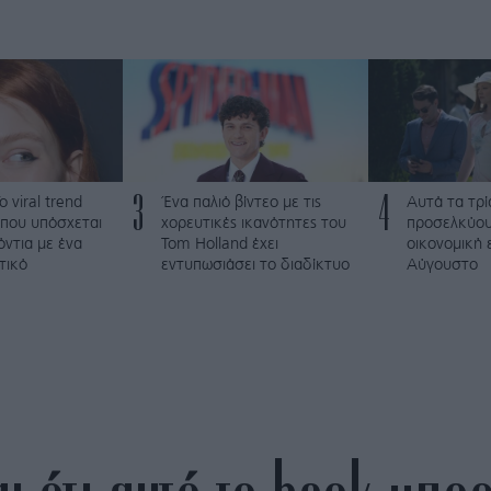
3
4
To viral trend
Ένα παλιό βίντεο με τις
Αυτά τα τρί
 που υπόσχεται
χορευτικές ικανότητες του
προσελκύου
όντια με ένα
Tom Holland έχει
οικονομική 
τικό
εντυπωσιάσει το διαδίκτυο
Αύγουστο