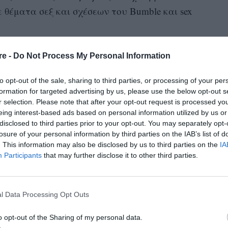
σε θέματα σεξ και σχέσεων του Bumble και sex
ος θα είναι αξιόπιστος και σταθερός στην αρχή
re -
Do Not Process My Personal Information
«Future-
ετε τον χρόνο σας; Εδώ εισέρχεται το
 τάσεις γνωριμιών για φέτος.
to opt-out of the sale, sharing to third parties, or processing of your per
formation for targeted advertising by us, please use the below opt-out s
r selection. Please note that after your opt-out request is processed y
ε τους singles που προσπαθούν να βρουν ένα
eing interest-based ads based on personal information utilized by us or
λον μαζί του, διαβάστε παρακάτω τι είναι το
disclosed to third parties prior to your opt-out. You may separately opt-
losure of your personal information by third parties on the IAB’s list of
ιδικοί θερωούν το κατάλληλο για να σας βοηθήσει
. This information may also be disclosed by us to third parties on the
IA
μέλλον ή όχι.
Participants
that may further disclose it to other third parties.
l Data Processing Opt Outs
ατηγική που περιλαμβάνει την υποβολή
o opt-out of the Sharing of my personal data.
 συζήτησης προς μια κατεύθυνση που σας βοηθά