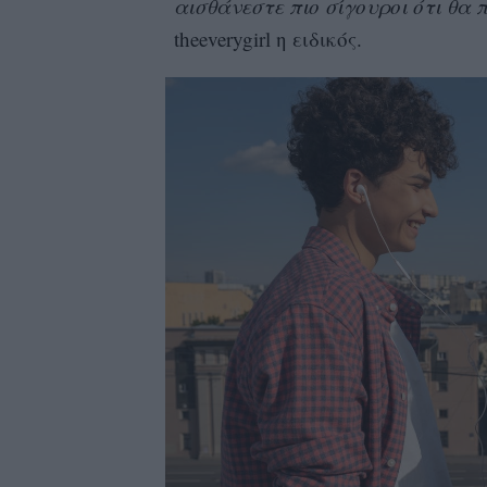
αισθάνεστε πιο σίγουροι ότι θα π
theeverygirl η ειδικός.