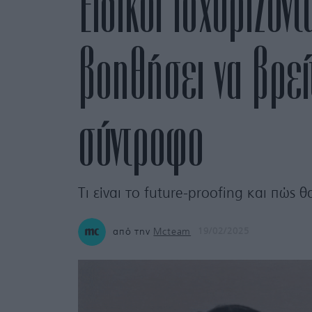
Ειδικοί ισχυρίζον
βοηθήσει να βρεί
σύντροφo
Τι είναι το future-proofing και πώς θ
από την
Mcteam
19/02/2025