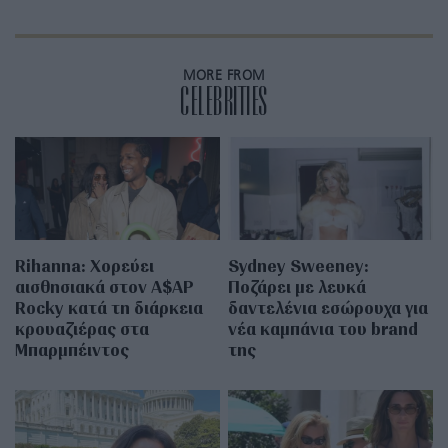
MORE FROM
CELEBRITIES
Rihanna: Χορεύει
Sydney Sweeney:
αισθησιακά στον A$AP
Ποζάρει με λευκά
Rocky κατά τη διάρκεια
δαντελένια εσώρουχα για
κρουαζιέρας στα
νέα καμπάνια του brand
Μπαρμπέιντος
της