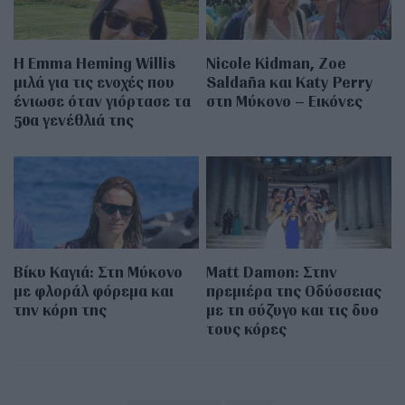
H Emma Heming Willis
Nicole Kidman, Zoe
μιλά για τις ενοχές που
Saldaña και Katy Perry
ένιωσε όταν γιόρτασε τα
στη Μύκονο – Εικόνες
50α γενέθλιά της
Βίκυ Καγιά: Στη Μύκονο
Matt Damon: Στην
με φλοράλ φόρεμα και
πρεμιέρα της Οδύσσειας
την κόρη της
με τη σύζυγο και τις δυο
τους κόρες