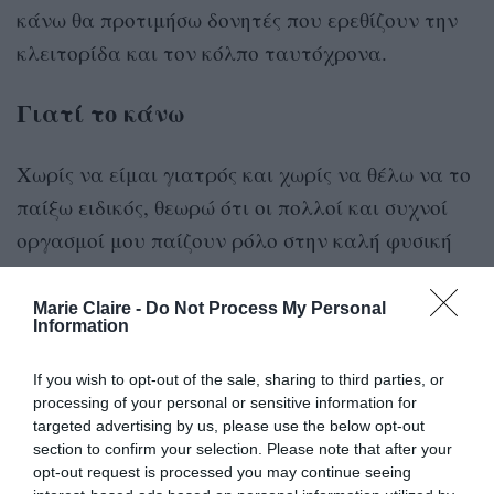
κάνω θα προτιμήσω δονητές που ερεθίζουν την
κλειτορίδα και τον κόλπο ταυτόχρονα.
Γιατί το κάνω
Χωρίς να είμαι γιατρός και χωρίς να θέλω να το
παίξω ειδικός, θεωρώ ότι οι πολλοί και συχνοί
οργασμοί μου παίζουν ρόλο στην καλή φυσική
και ψυχική μου κατάσταση. Αυνανίζομαι κάθε
μέρα και ορίστε μερικά από τα θετικά που
Marie Claire -
Do Not Process My Personal
Information
απολαμβάνω από αυτό:
If you wish to opt-out of the sale, sharing to third parties, or
Απελευθερώνεται η σεξουαλική ένταση
processing of your personal or sensitive information for
targeted advertising by us, please use the below opt-out
section to confirm your selection. Please note that after your
Κάνω σεξ με άλλα άτομα συχνά, αλλά η
opt-out request is processed you may continue seeing
λιμπιντός μου βρίσκεται σε υψηλά επίπεδα και