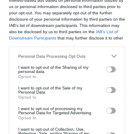
interest-based ads based on personal information utilized by
us or personal information disclosed to third parties prior to
έχω όρεξη σχεδόν πάντα. Ο αυνανισμός με
your opt-out. You may separately opt-out of the further
βοηθά να ηρεμώ και να απελευθερώνω όλη τη
disclosure of your personal information by third parties on the
IAB’s list of downstream participants. This information may
σεξουαλική ένταση που μπορεί να
also be disclosed by us to third parties on the
IAB’s List of
συγκεντρώνεται στο σώμα και το μυαλό μου.
Downstream Participants
that may further disclose it to other
Νιώθω πως ‘ξεσπώ’ σε κάτι θετικό, χωρίς να
third parties.
επηρεάζω αρνητικά κανέναν άλλο.
Personal Data Processing Opt Outs
I want to opt-out of the Sharing of my
Μειώνεται το στρες
personal data.
Opted In
Έχω βιώσει πολλές κρίσεις άγχους στο παρελθόν.
I want to opt-out of the Sale of my
Personal Data.
Οι περισσότεροι γιατροί μου σύστηναν τη χρήση
Opted In
ηρεμιστικών, αλλά τίποτα δεν με ηρεμούσε όπως
I want to opt-out of processing my
ο αυνανισμός. Χαλαρώνω και νιώθω όλη την
Personal Data for Targeted Advertising.
Opted In
ένταση να βγαίνει από το σώμα μου.
I want to opt-out of Collection, Use,
Retention, Sale, and/or Sharing of my