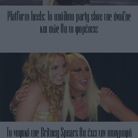
Platform heels: Το απόλυτο party shoe της άνοιξης
και πώς θα το φορέσετε
Το νυφικό της Britney Spears θα έχει την υπογραφή