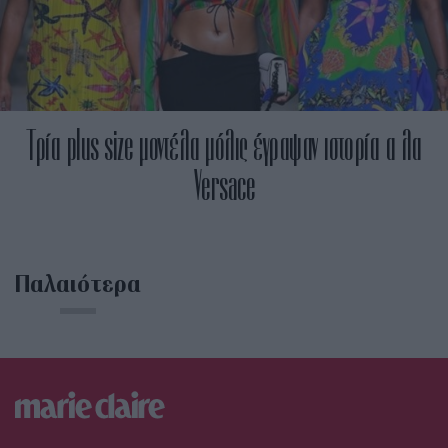
Τρία plus size μοντέλα μόλις έγραψαν ιστορία α λα
Versace
Παλαιότερα