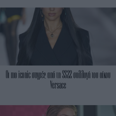
Οι πιο iconic στιγμές από τη SS22 συλλογή του οίκου
Versace