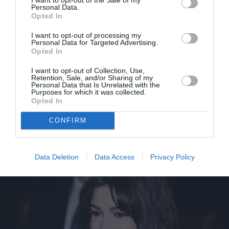
Personal Data.
Opted In
I want to opt-out of processing my
Personal Data for Targeted Advertising.
Opted In
I want to opt-out of Collection, Use,
Retention, Sale, and/or Sharing of my
Personal Data that Is Unrelated with the
Purposes for which it was collected.
Opted In
H Anne Hathaway και ο Cillian Murphy στη νέα
CONFIRM
καμπάνια Versace Icons
Data Deletion
Data Access
Privacy Policy