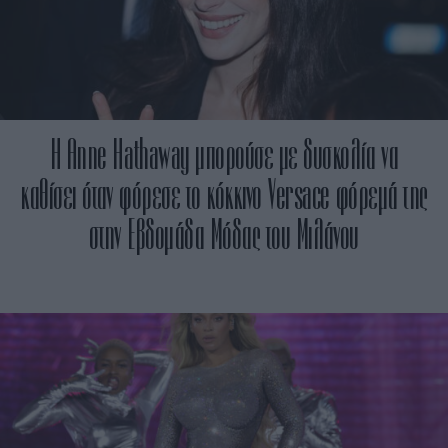
H Anne Hathaway μπορούσε με δυσκολία να
καθίσει όταν φόρεσε το κόκκινο Versace φόρεμά της
στην Εβδομάδα Μόδας του Μιλάνου