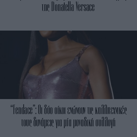
της Donatella Versace
“Fendace”: Οι δύο οίκοι ενώνουν τις καλλιτεχνικές
τους δυνάμεις για μία μοναδική συλλογή