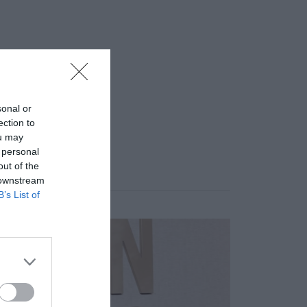
sonal or
ection to
ou may
 personal
out of the
 downstream
B’s List of