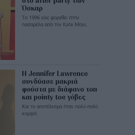
στο after party των
Όσκαρ
Το 1996 είχε φορεθεί στην
πασαρέλα από την Kate Moss.
Η Jennifer Lawrence
συνδύασε μακριά
φούστα με διάφανο τοπ
και pointy toe γόβες
Kαι το αποτέλεσμα ήταν πολύ-πολύ
κομψό.