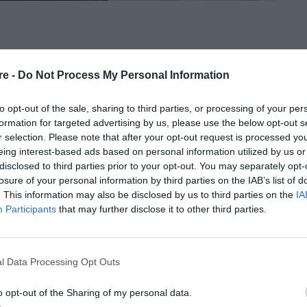
ρώτη φορά για την ημέρα του γάμου
re -
Do Not Process My Personal Information
τον Robert De Niro από αυτόν
to opt-out of the sale, sharing to third parties, or processing of your per
formation for targeted advertising by us, please use the below opt-out s
r selection. Please note that after your opt-out request is processed y
eing interest-based ads based on personal information utilized by us or
disclosed to third parties prior to your opt-out. You may separately opt-
losure of your personal information by third parties on the IAB’s list of
. This information may also be disclosed by us to third parties on the
IA
Participants
that may further disclose it to other third parties.
Lawrence
l Data Processing Opt Outs
ν κερδίσει
o opt-out of the Sharing of my personal data.