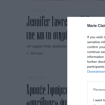
11. 01. 2024
Jennifer Lawrence: Μίλησε π
Marie Clai
της και τη στιγμή που έδιωξε 
If you wish 
sensitive in
«Η ημέρα ήταν απαίσια».
confirm you
continue se
By
Mcteam
information 
further disc
participants
Downstream 
08. 01. 2024
Χρυσές Σφαίρες: H Jennifer 
Persona
«απείλησε» ότι θα φύγει αν δε
I want t