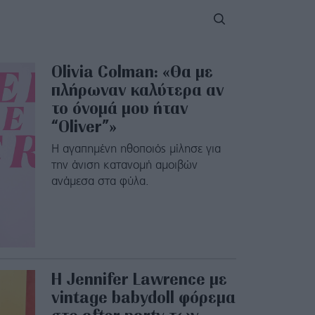
Olivia Colman: «Θα με
πλήρωναν καλύτερα αν
το όνομά μου ήταν
“Oliver”»
Η αγαπημένη ηθοποιός μίλησε για
την άνιση κατανομή αμοιβών
ανάμεσα στα φύλα.
H Jennifer Lawrence με
vintage babydoll φόρεμα