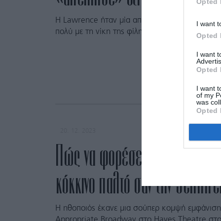
Opted 
Η Lawrence ήταν μία από τις πιο καλοντυμένες
I want t
πολύ με τη νίκη της φίλης της Emma Stone.
Opted 
I want 
Advertis
Opted 
I want t
of my P
was col
Opted 
20. 12. 2023
Πώς να φορέσετε μαύρο σατέ
κόκκινο παλτό σαν την Jennif
H ηθοποιός έκανε μια σούπερ κομψή εμφάνιση
Appropriate Broadway στο Hayes Theatre στ