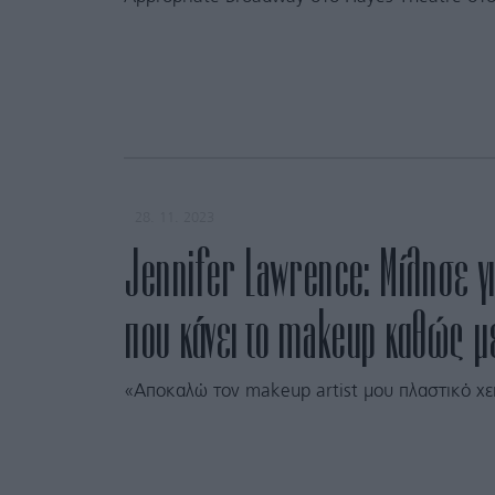
28. 11. 2023
Jennifer Lawrence: Μίλησε γ
που κάνει το makeup καθώς 
«Αποκαλώ τον makeup artist μου πλαστικό χε