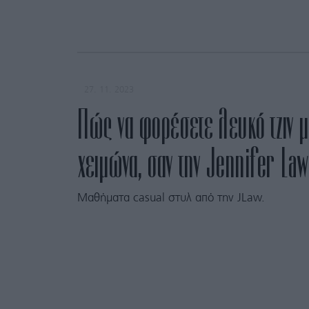
27. 11. 2023
Πώς να φορέσετε λευκό τζιν μ
χειμώνα, σαν την Jennifer La
Μαθήματα casual στυλ από την JLaw.