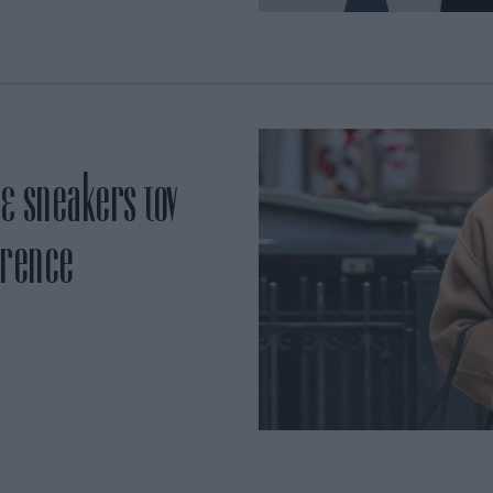
ε sneakers τον
wrence