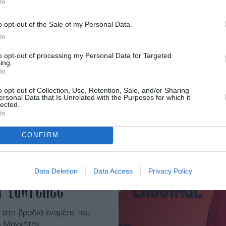
In
 της βραδιάς και χάρηκε
o opt-out of the Sale of my Personal Data.
In
to opt-out of processing my Personal Data for Targeted
ing.
In
o opt-out of Collection, Use, Retention, Sale, and/or Sharing
ersonal Data that Is Unrelated with the Purposes for which it
lected.
In
CONFIRM
ν φόρεμα με
Data Deletion
Data Access
Privacy Policy
er Lawrence
 στη βραδιά έναρξης του
ο Μανχάταν.