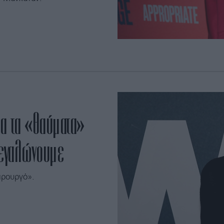
ια τα «θαύματα»
μεγαλώνουμε
ιρουργό».