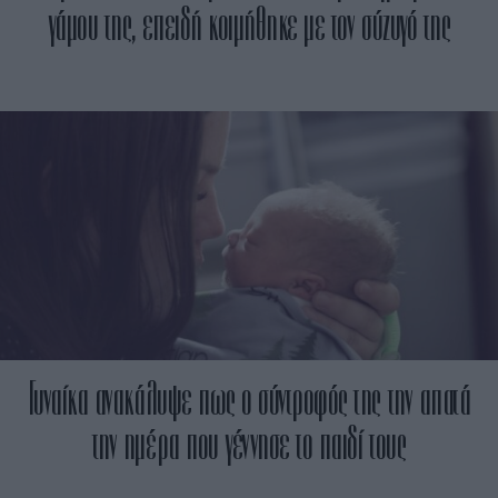
γάμου της, επειδή κοιμήθηκε με τον σύζυγό της
Γυναίκα ανακάλυψε πως ο σύντροφός της την απατά
την ημέρα που γέννησε το παιδί τους