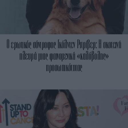
O ερωτικός σύντροφος Γκόλντεν Ριτρίβερ: Η σκοτεινή
πλευρά μιας φαινομενικά «καλόβολης»
προσωπικότητας