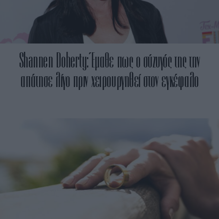
Shannen Doherty: Έμαθε πως ο σύζυγός της την
απάτησε λίγο πριν χειρουργηθεί στον εγκέφαλο