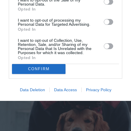
Personal Data.
Opted In
I want to opt-out of processing my
Personal Data for Targeted Advertising.
Opted In
I want to opt-out of Collection, Use,
Retention, Sale, and/or Sharing of my
Personal Data that Is Unrelated with the
Purposes for which it was collected.
Opted In
«Τα σημάδια που μαρτυρούσαν απιστία και εγώ τα
CONFIRM
αγνοούσα»
Data Deletion
Data Access
Privacy Policy