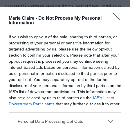
συναισθηματική σχέση ήταν χειρότερη από μια
σωματική. Είναι αστείο, το ξέρω, γιατί είχα
Marie Claire -
Do Not Process My Personal
δώσει τόση έμφαση στο σεξ με το να μην το
Information
κάνω πριν από το γάμο. Αφού έκανα
If you wish to opt-out of the sale, sharing to third parties, or
πραγματικά σεξ, κατάλαβα ότι το
processing of your personal or sensitive information for
συναισθηματικό κομμάτι ήταν αυτό που είχε
targeted advertising by us, please use the below opt-out
section to confirm your selection. Please note that after your
σημασία. … Ο Johnny και εγώ το είχαμε αυτό, το
opt-out request is processed you may continue seeing
οποίο μου φάνηκε πολύ μεγαλύτερη προδοσία
interest-based ads based on personal information utilized by
us or personal information disclosed to third parties prior to
για τον γάμο μου από το σεξ».
your opt-out. You may separately opt-out of the further
disclosure of your personal information by third parties on the
Hugh Grant
IAB’s list of downstream participants. This information may
also be disclosed by us to third parties on the
IAB’s List of
Downstream Participants
that may further disclose it to other
Το 1995, ο Hugh Grant συνελήφθη αφού τον
third parties.
έπιασαν να κάνει σεξ δημοσίως (μέσα σε ένα
Personal Data Processing Opt Outs
αυτοκίνητο) με μια σεξεργάτρια. Εκείνη την