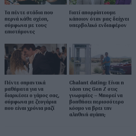
Τα πέντε στάδια που
Γιατί απορρίπτουμε
περνά κάθε σχέση,
κάποιον όταν μας δείχνει
σύμφωνα με τους
υπερβολικό ενδιαφέρον
επιστήμονες
Πέντε σημαντικά
Chalant dating: Είναι η
μαθήματα για να
τάση της Gen Z στις
διαρκέσει ο γάμος σας,
γνωριμίες – Μπορεί να
σύμφωνα με ζευγάρια
βοηθήσει περισσότερο
που είναι χρόνια μαζί
κόσμο να βρει την
αληθινή αγάπη;