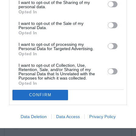
εποχή έβγαινε με την ηθοποιό και μοντέλο
I want to opt-out of the Sharing of my
personal data.
Elizabeth Hurley. Λίγο αργότερα εξέδωσε μια
Opted In
δήλωση, λέγοντας:
«Χθες το βράδυ έκανα κάτι
I want to opt-out of the Sale of my
Personal Data.
εντελώς τρελό. Έχω πληγώσει ανθρώπους που
Opted In
αγαπώ και έχω φέρει σε δύσκολη θέση
I want to opt-out of processing my
ανθρώπους με τους οποίους δουλεύω. Και για
Personal Data for Targeted Advertising.
Opted In
τα δύο λυπάμαι περισσότερο από όσο μπορώ
I want to opt-out of Collection, Use,
να πω».
Retention, Sale, and/or Sharing of my
Personal Data that Is Unrelated with the
Purposes for which it was collected.
Opted In
CONFIRM
Data Deletion
Data Access
Privacy Policy