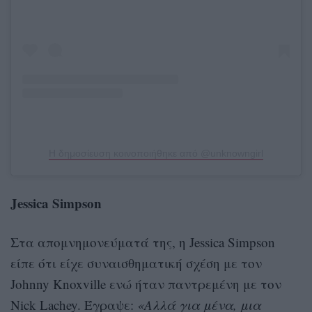
Η δημοσίευση κοινοποιήθηκε από @unknowngirl
Jessica Simpson
Στα απομνημονεύματά της, η Jessica Simpson
είπε ότι είχε συναισθηματική σχέση με τον
Johnny Knoxville ενώ ήταν παντρεμένη με τον
Nick Lachey. Έγραψε:
«Αλλά για μένα, μια