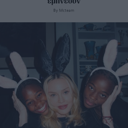
εμπνέουν
By
Mcteam