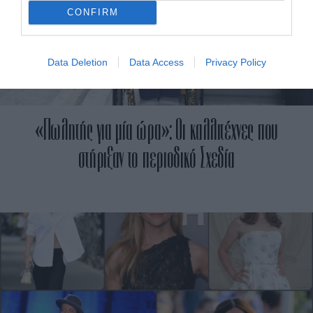
CONFIRM
Data Deletion
Data Access
Privacy Policy
«Πωλητής για μία ώρα»: Οι καλλιτέχνες που
στήριξαν το περιοδικό Σχεδία