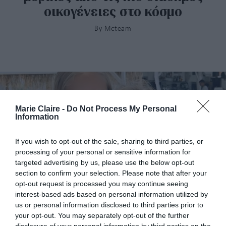
οικογένειες στο κόσμο
By
Mcteam
Marie Claire -
Do Not Process My Personal
Information
If you wish to opt-out of the sale, sharing to third parties, or
processing of your personal or sensitive information for
targeted advertising by us, please use the below opt-out
section to confirm your selection. Please note that after your
opt-out request is processed you may continue seeing
interest-based ads based on personal information utilized by
Οι διάσημοι που κάνουν διακοπές στην Ελλαδα: Το
us or personal information disclosed to third parties prior to
your opt-out. You may separately opt-out of the further
νησί που επιλέγουν οι περισσότεροι φέτος
disclosure of your personal information by third parties on the