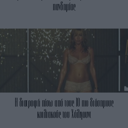
πανδημίας
Η διατροφή πίσω από τους 10 πιο διάσημους
κοιλιακούς του Χόλιγουντ