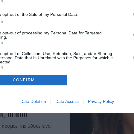
In
ως αποτελεί το μυστικό για
o opt-out of the Sale of my Personal Data.
In
to opt-out of processing my Personal Data for Targeted
ing.
In
o opt-out of Collection, Use, Retention, Sale, and/or Sharing
ersonal Data that Is Unrelated with the Purposes for which it
lected.
In
CONFIRM
πιστρέφει στον
Data Deletion
Data Access
Privacy Policy
ης brand
 κόσμος της μόδας είναι