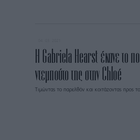
04. 03. 2021
Η Gabriela Hearst έκανε το π
ντεμπούτο της στην Chloé
Τιμώντας το παρελθόν και κοιτάζοντας προς το