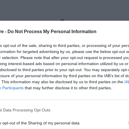
 τέχνης και του ιταλικού μπαρόκ,
re -
Do Not Process My Personal Information
 τη νέα συλλογή της Chloé
to opt-out of the sale, sharing to third parties, or processing of your per
formation for targeted advertising by us, please use the below opt-out s
της συλλογή για τον γαλλικό οίκο μέχρι σήμερα.
r selection. Please note that after your opt-out request is processed y
eing interest-based ads based on personal information utilized by us or
disclosed to third parties prior to your opt-out. You may separately opt-
losure of your personal information by third parties on the IAB’s list of
. This information may also be disclosed by us to third parties on the
IA
Participants
that may further disclose it to other third parties.
ο basic που δε
l Data Processing Opt Outs
επτό
o opt-out of the Sharing of my personal data.