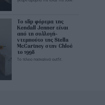
γκαρνταρόμπα της ίδιας της Jolie.
Το slip φόρεμα της
Κendall Jenner είναι
από τη συλλογή-
ντεμπούτο της Stella
McCartney στην Chloé
το 1998
Το τέλειο πασχαλινό outfit.