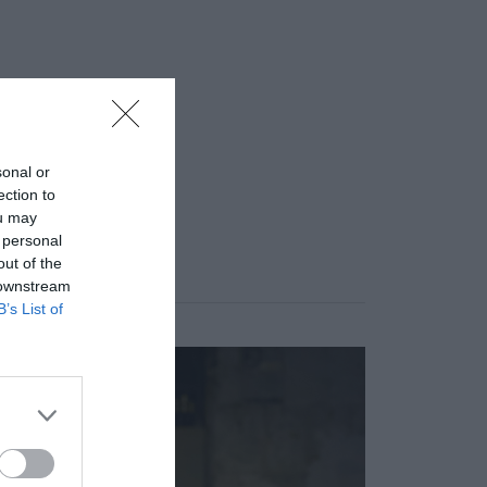
sonal or
ection to
ou may
 personal
out of the
 downstream
B’s List of