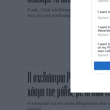
Opted 
Prada, Chloé και Bottega Veneta συμφωνούν π
I want t
τους πιο cool συνδυασμούς.
Opted 
I want 
Advertis
Opted 
I want t
of my P
was col
Opted 
12. 07. 2021
Η σχεδιάστρια Phoebe Philo ε
κόσμο της μόδας με το δικό τ
Η επιστροφή για την οποία αδημονούσε όλος ο
γεγονός.