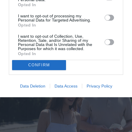
Opted In
I want to opt-out of processing my
Personal Data for Targeted Advertising.
Opted In
I want to opt-out of Collection, Use,
Retention, Sale, and/or Sharing of my
H βραδινή εμφάνιση της Daisy Edgar-Jones με
Personal Data that Is Unrelated with the
Purposes for which it was collected.
Opted In
Valentino
CONFIRM
Data Deletion
Data Access
Privacy Policy