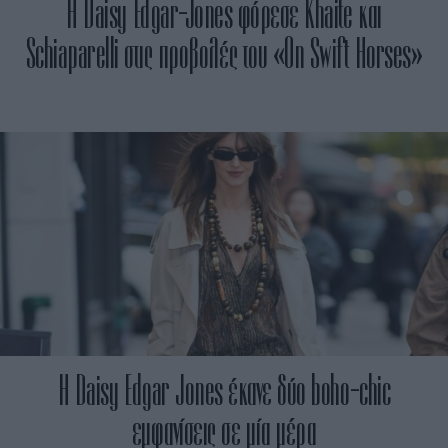
Η Daisy Edgar-Jones φόρεσε Khaite και
Schiaparelli στις προβολές του «On Swift Horses»
H Daisy Edgar Jones έκανε δύο boho-chic
εμφανίσεις σε μία μέρα