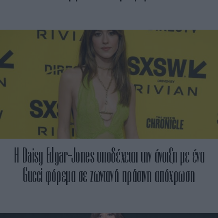
Η Daisy Edgar-Jones υποδέχεται την άνοιξη με ένα
Gucci φόρεμα σε ζωντανή πράσινη απόχρωση