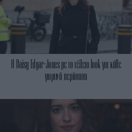
Η Daisy Edgar-Jones με το τέλειο look για κάθε
γιορτινή περίσταση