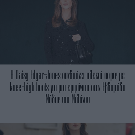
Η Daisy Edgar-Jones συνδυάζει πλεκτό σορτς με
knee-high boots για μια εμφάνιση στην Εβδομάδα
Μόδας του Μιλάνου