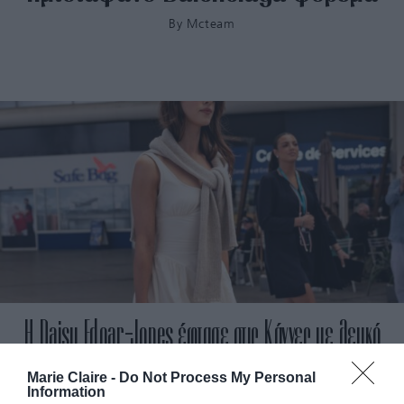
By
Mcteam
H Daisy Edgar-Jones έφτασε στις Κάννες με λευκό
φόρεμα από τη Mango
Marie Claire -
Do Not Process My Personal
Information