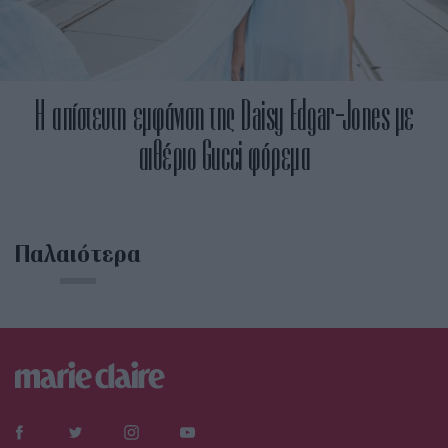
H απίστευτη εμφάνιση της Daisy Edgar-Jones με
αιθέριο Gucci φόρεμα
Παλαιότερα