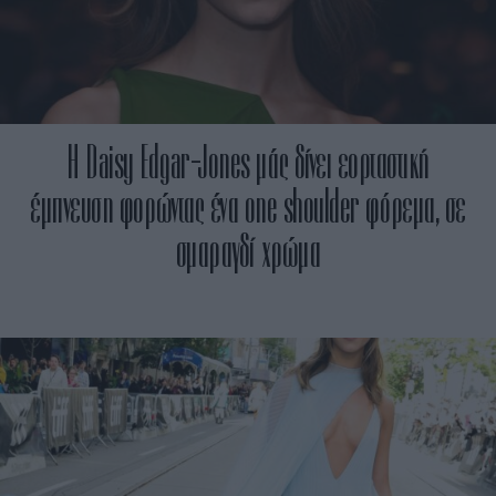
Η Daisy Edgar-Jones μάς δίνει εορταστική
έμπνευση φορώντας ένα one shoulder φόρεμα, σε
σμαραγδί χρώμα