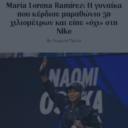
María Lorena Ramírez: Η γυναίκα
που κέρδισε μαραθώνιο 50
χιλιομέτρων και είπε «όχι» στη
Nike
By
Γεωργία Πρέζα