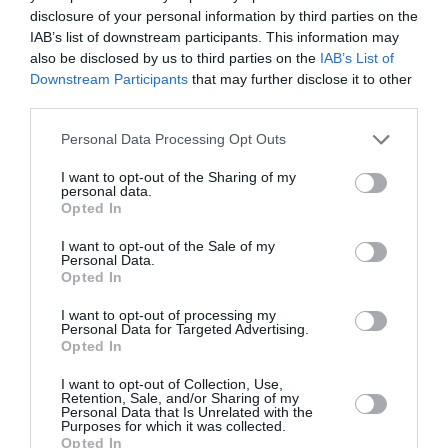
disclosure of your personal information by third parties on the
By
Mcteam
IAB’s list of downstream participants. This information may
also be disclosed by us to third parties on the
IAB’s List of
Downstream Participants
that may further disclose it to other
third parties.
Personal Data Processing Opt Outs
I want to opt-out of the Sharing of my
personal data.
Opted In
I want to opt-out of the Sale of my
Personal Data.
Opted In
I want to opt-out of processing my
Personal Data for Targeted Advertising.
Opted In
Εβίνα Μάλτση: «Η AntetokounBros Academy είναι
I want to opt-out of Collection, Use,
ένα στολίδι για την ελληνική κοινωνία»
Retention, Sale, and/or Sharing of my
Personal Data that Is Unrelated with the
Purposes for which it was collected.
Opted In