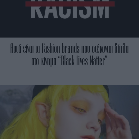
Αυτά είναι τα fashion brands που στέκονται δίπλα
στο κίνημα “Black Lives Matter”