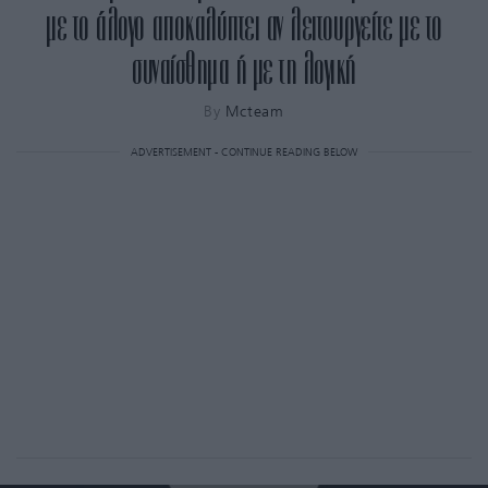
με το άλογο αποκαλύπτει αν λειτουργείτε με το
συναίσθημα ή με τη λογική
By
Mcteam
ADVERTISEMENT - CONTINUE READING BELOW