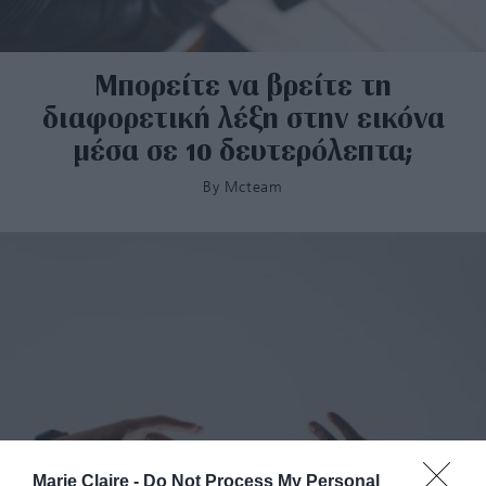
Μπορείτε να βρείτε τη
διαφορετική λέξη στην εικόνα
μέσα σε 10 δευτερόλεπτα;
By
Mcteam
Marie Claire -
Do Not Process My Personal