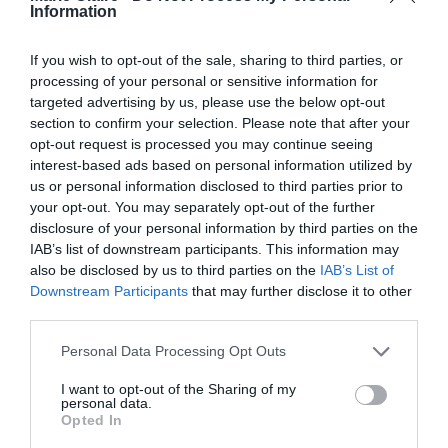
Information
If you wish to opt-out of the sale, sharing to third parties, or
processing of your personal or sensitive information for
targeted advertising by us, please use the below opt-out
section to confirm your selection. Please note that after your
opt-out request is processed you may continue seeing
interest-based ads based on personal information utilized by
us or personal information disclosed to third parties prior to
your opt-out. You may separately opt-out of the further
disclosure of your personal information by third parties on the
Η εικόνα που βλέπετε πρώτη
IAB’s list of downstream participants. This information may
αποκαλύπτει τι σας κράτα μακριά
also be disclosed by us to third parties on the
IAB’s List of
Downstream Participants
that may further disclose it to other
από την αληθινή αγάπη
third parties.
By
Mcteam
Personal Data Processing Opt Outs
I want to opt-out of the Sharing of my
personal data.
Opted In