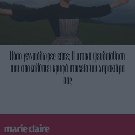
Πόσο γενναιόδωρες είστε; Η οπτική ψευδαίσθηση
που αποκαλύπτει κρυφά στοιχεία του χαρακτήρα
σας