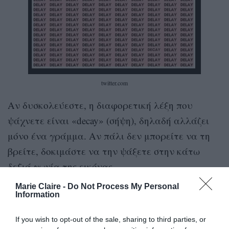
twitter.com
Αν δυσκολεύεστε, η διαφορετική λέξη που
ψάχνετε είναι «decay» (σήψη), δηλαδή αλλάζει
μόνο ένα γράμμα. Αν πάλι δεν μπορείτε να τη
βρείτε, δοκιμάστε να την ψάξετε στην κάτω
δεξιά γωνία της εικόνας.
Marie Claire -
Do Not Process My Personal
Αυτός ο γρίφος αποτελεί πρόκληση, καθώς ο
Information
εγκέφαλός μας μπορεί να παραλείψει μικρές
If you wish to opt-out of the sale, sharing to third parties, or
διαφορές όταν εμφανίζεται ένα