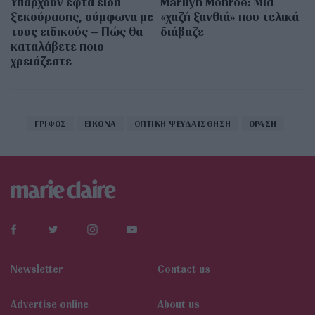
Υπάρχουν εφτά είδη
Marilyn Monroe: Μια
ξεκούρασης, σύμφωνα με
«χαζή ξανθιά» που τελικά
τους ειδικούς – Πώς θα
διάβαζε
καταλάβετε ποιο
χρειάζεστε
ΓΡΙΦΟΣ
ΕΙΚΟΝΑ
ΟΠΤΙΚΗ ΨΕΥΔΑΙΣΘΗΣΗ
ΟΡΑΣΗ
Newsletter
Contact us
Αdvertise online
About us