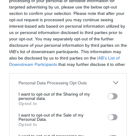
processing of your personal or sensitive information for
επαναλαμβανόμενο μοτίβο. Δείχνει, επίσης, πώς
targeted advertising by us, please use the below opt-out
ο εγκέφαλός μας επεξεργάζεται τις εικόνες.
section to confirm your selection. Please note that after your
opt-out request is processed you may continue seeing
interest-based ads based on personal information utilized by
us or personal information disclosed to third parties prior to
your opt-out. You may separately opt-out of the further
disclosure of your personal information by third parties on the
IAB’s list of downstream participants. This information may
also be disclosed by us to third parties on the
IAB’s List of
Downstream Participants
that may further disclose it to other
third parties.
Personal Data Processing Opt Outs
I want to opt-out of the Sharing of my
personal data.
Opted In
Όταν ο εγκέφαλός μας ερμηνεύει μια εικόνα,
I want to opt-out of the Sale of my
Personal Data.
μερικές φορές συμπληρώνει ο ίδιος κενά ή
Opted In
αποκόπτει λεπτομέρειες, ώστε να μπορούμε να