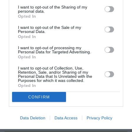
αποτελέσματα είναι σωστά.
I want to opt-out of the Sharing of my
personal data.
Opted In
Για την παραπάνω εικόνα ένας έγραψε στο Tik
I want to opt-out of the Sale of my
Tok:
«Δεν θα μπορούσε να με περιγράψει
Personal Data.
Opted In
καλύτερα. Είδα το βάζο».
I want to opt-out of processing my
Personal Data for Targeted Advertising.
ADVERTISEMENT - CONTINUE READING BELOW
Opted In
I want to opt-out of Collection, Use,
Retention, Sale, and/or Sharing of my
RELATED STORY
Personal Data that Is Unrelated with the
Purposes for which it was collected.
Opted In
CONFIRM
Είναι το TikTok το νέο LinkedIn;
Data Deletion
Data Access
Privacy Policy