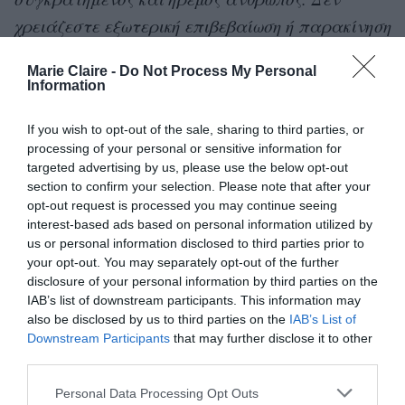
χρειάζεστε εξωτερική επιβεβαίωση ή παρακίνηση
και είστε ικανοποιημένοι με τις σκέψεις και τις
Marie Claire -
Do Not Process My Personal
αποφάσεις σας. Ωστόσο, ανησυχείτε για μικρές
Information
λεπτομέρειες που μπορεί να σταθούν εμπόδιο
If you wish to opt-out of the sale, sharing to third parties, or
σε μεγαλύτερα πράγματα που μπορείτε να
processing of your personal or sensitive information for
κάνετε. Αντίθετα, όσοι είδαν πρώτα τα δύο
targeted advertising by us, please use the below opt-out
πρόσωπα προτιμούν να περνούν χρόνο με
section to confirm your selection. Please note that after your
opt-out request is processed you may continue seeing
άλλους ανθρώπους, ενώ έχουν ανάγκη τη
interest-based ads based on personal information utilized by
στήριξη και την ενθάρρυνση από τους γύρω
us or personal information disclosed to third parties prior to
your opt-out. You may separately opt-out of the further
τους. Εστιάζετε περισσότερο στη μεγάλη εικόνα
disclosure of your personal information by third parties on the
και αφήνετε στην άκρη τα μικρά πράγματα».
IAB’s list of downstream participants. This information may
also be disclosed by us to third parties on the
IAB’s List of
Οι εικόνες με οπτικές ψευδαισθήσεις είναι πολύ
Downstream Participants
that may further disclose it to other
third parties.
δημοφιλείς τελευταία στα social media με τους
χρήστες να δηλώνουν πως αρκετά συχνά τα
Personal Data Processing Opt Outs