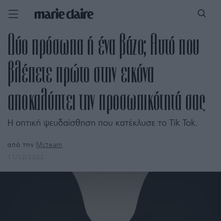
Δύο πρόσωπα ή ένα βάζο; Αυτό που
βλέπετε πρώτο στην εικόνα
αποκαλύπτει την προσωπικότητά σας
Η οπτική ψευδαίσθηση που κατέκλυσε το Tik Tok.
από την
Mcteam
11/12/2022