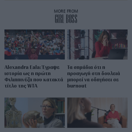
MORE FROM
GIRL BOSS
Alexandra Eala: Έγραψε
Τα σημάδια ότι η
ιστορία ως η πρώτη
προαγωγή στη δουλειά
Φιλιππινέζα που κατακτά
μπορεί να οδηγήσει σε
τίτλο της WTA
burnout