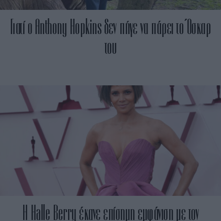
Γιατί ο Anthony Hopkins δεν πήγε να πάρει το Όσκαρ
του
H Halle Berry έκανε επίσημη εμφάνιση με τον