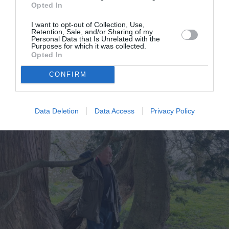
Opted In
I want to opt-out of Collection, Use,
Retention, Sale, and/or Sharing of my
Personal Data that Is Unrelated with the
Purposes for which it was collected.
Opted In
Η απροσδόκητη τάση στις τσάντες που ξεχώρισε στο
CONFIRM
κόκκινο χαλί των Οscars 2021
Data Deletion
Data Access
Privacy Policy