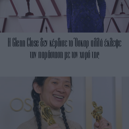
H Glenn Close δεν κέρδισε το Όσκαρ αλλά έκλεψε
την παράσταση με τον χορό της