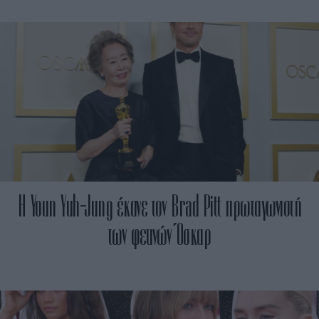
H Youn Yuh-Jung έκανε τον Brad Pitt πρωταγωνιστή
των φετινών Όσκαρ